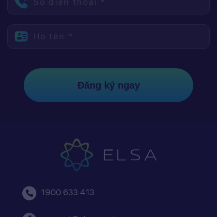
Số điện thoại *
Họ tên *
Đăng ký ngay
1900 633 413