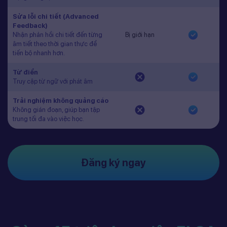
Sửa lỗi chi tiết (Advanced
Feedback)
Nhận phản hồi chi tiết đến từng
Bị giới hạn
âm tiết theo thời gian thực để
tiến bộ nhanh hơn.
Từ điển
Truy cập từ ngữ với phát âm
Trải nghiệm không quảng cáo
Không gián đoạn, giúp bạn tập
trung tối đa vào việc học.
Đăng ký ngay