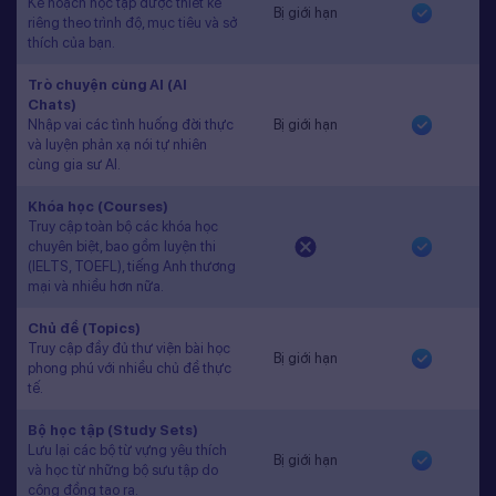
Kế hoạch học tập được thiết kế
Bị giới hạn
riêng theo trình độ, mục tiêu và sở
thích của bạn.
Trò chuyện cùng AI (AI
Chats)
Nhập vai các tình huống đời thực
Bị giới hạn
và luyện phản xạ nói tự nhiên
cùng gia sư AI.
Khóa học (Courses)
Truy cập toàn bộ các khóa học
chuyên biệt, bao gồm luyện thi
(IELTS, TOEFL), tiếng Anh thương
mại và nhiều hơn nữa.
Chủ đề (Topics)
Truy cập đầy đủ thư viện bài học
Bị giới hạn
phong phú với nhiều chủ đề thực
tế.
Bộ học tập (Study Sets)
Lưu lại các bộ từ vựng yêu thích
Bị giới hạn
và học từ những bộ sưu tập do
cộng đồng tạo ra.