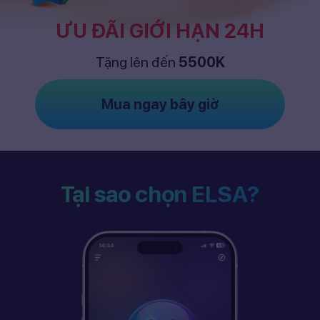
ƯU ĐÃI GIỚI HẠN 24H
Tặng lên đến
5500K
Mua ngay bây giờ
Tại sao chọn ELSA?