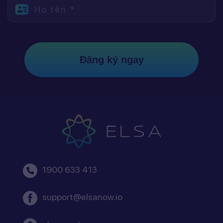
Họ tên *
Đăng ký ngay
1900 633 413
support@elsanow.io