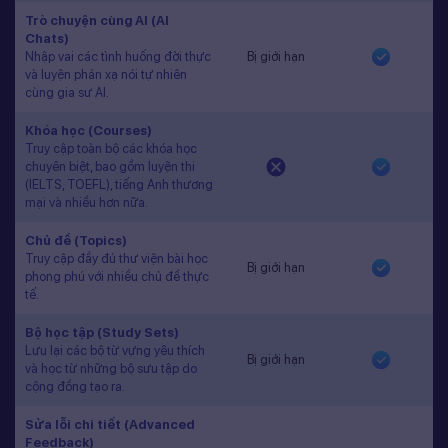
Trò chuyện cùng AI (AI
Chats)
Nhập vai các tình huống đời thực
Bị giới hạn
và luyện phản xạ nói tự nhiên
cùng gia sư AI.
Khóa học (Courses)
Truy cập toàn bộ các khóa học
chuyên biệt, bao gồm luyện thi
(IELTS, TOEFL), tiếng Anh thương
mại và nhiều hơn nữa.
Chủ đề (Topics)
Truy cập đầy đủ thư viện bài học
Bị giới hạn
phong phú với nhiều chủ đề thực
tế.
Bộ học tập (Study Sets)
Lưu lại các bộ từ vựng yêu thích
Bị giới hạn
và học từ những bộ sưu tập do
cộng đồng tạo ra.
Sửa lỗi chi tiết (Advanced
Feedback)