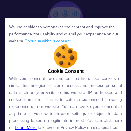
We use cookies to personalise the content and improve the
We use cookies to personalise the content and improve the
performance, the usability and overall your experience on our
performance, the usability and overall your experience on our
website.
website.
Continue without consent
Continue without consent
Phản Hồi
Sau mỗi bài học, người học nhận phản hồi về phát
âm và ngữ pháp ngay lập tức, giúp cải thiện kỹ năng
và tiến bộ nhanh chóng.
Cookie Consent
Cookie Consent
With your consent, we and our partners use cookies or
With your consent, we and our partners use cookies or
similar technologies to store, access and process personal
similar technologies to store, access and process personal
data such as your visits to this website, IP addresses and
data such as your visits to this website, IP addresses and
Lựa chọn gói học ELSA dành
cookie identifiers. This is to cater a customised browsing
cookie identifiers. This is to cater a customised browsing
experience on our website. You can revoke your consent at
experience on our website. You can revoke your consent at
cho bạn
any time in your web browser settings or object to data
any time in your web browser settings or object to data
processing based on legitimate interest. You can click here
processing based on legitimate interest. You can click here
on
on
Learn More
Learn More
to know our Privacy Policy on elsaspeak.com
to know our Privacy Policy on elsaspeak.com