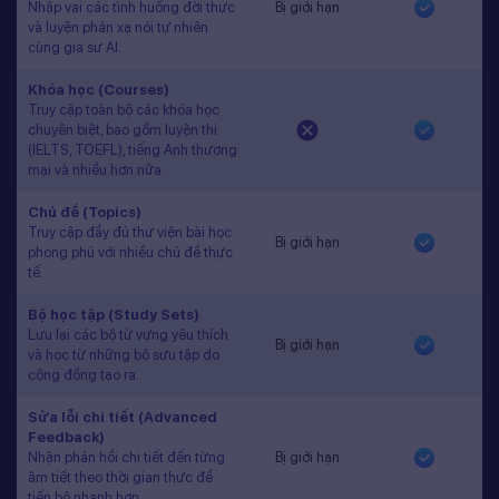
Nhập vai các tình huống đời thực
Bị giới hạn
và luyện phản xạ nói tự nhiên
cùng gia sư AI.
Khóa học (Courses)
Truy cập toàn bộ các khóa học
chuyên biệt, bao gồm luyện thi
(IELTS, TOEFL), tiếng Anh thương
mại và nhiều hơn nữa.
Chủ đề (Topics)
Truy cập đầy đủ thư viện bài học
Bị giới hạn
phong phú với nhiều chủ đề thực
tế.
Bộ học tập (Study Sets)
Lưu lại các bộ từ vựng yêu thích
Bị giới hạn
và học từ những bộ sưu tập do
cộng đồng tạo ra.
Sửa lỗi chi tiết (Advanced
Feedback)
Nhận phản hồi chi tiết đến từng
Bị giới hạn
âm tiết theo thời gian thực để
tiến bộ nhanh hơn.