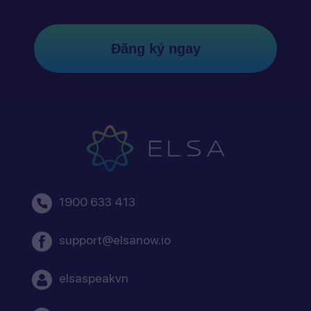
Đăng ký ngay
1900 633 413
support@elsanow.io
elsaspeakvn