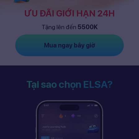
ƯU ĐÃI GIỚI HẠN 24H
Tặng lên đến
5500K
Mua ngay bây giờ
Tại sao chọn ELSA?