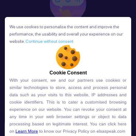
We use cookies to personalise the content and improve the
We use cookies to personalise the content and improve the
Phản Hồi
performance, the usability and overall your experience on our
performance, the usability and overall your experience on our
Sau mỗi bài học, người học nhận phản hồi về phát
website.
website.
Continue without consent
Continue without consent
âm và ngữ pháp ngay lập tức, giúp cải thiện kỹ năng
và tiến bộ nhanh chóng.
Cookie Consent
Cookie Consent
With your consent, we and our partners use cookies or
With your consent, we and our partners use cookies or
Lựa chọn gói học ELSA dành
similar technologies to store, access and process personal
similar technologies to store, access and process personal
data such as your visits to this website, IP addresses and
data such as your visits to this website, IP addresses and
cho bạn
cookie identifiers. This is to cater a customised browsing
cookie identifiers. This is to cater a customised browsing
experience on our website. You can revoke your consent at
experience on our website. You can revoke your consent at
any time in your web browser settings or object to data
any time in your web browser settings or object to data
Gói học
Free
Premium
processing based on legitimate interest. You can click here
processing based on legitimate interest. You can click here
on
on
Learn More
Learn More
to know our Privacy Policy on elsaspeak.com
to know our Privacy Policy on elsaspeak.com
Speech Analyzer
NEW