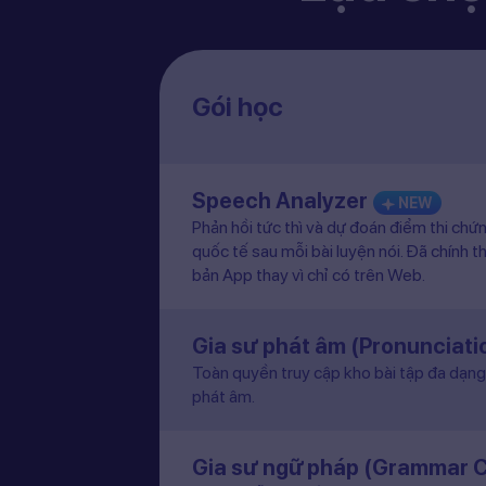
Gói học
Speech Analyzer
NEW
Phản hồi tức thì và dự đoán điểm thi chứ
quốc tế sau mỗi bài luyện nói. Đã chính t
bản App thay vì chỉ có trên Web.
Gia sư phát âm (Pronunciat
Toàn quyền truy cập kho bài tập đa dạng 
phát âm.
Gia sư ngữ pháp (Grammar 