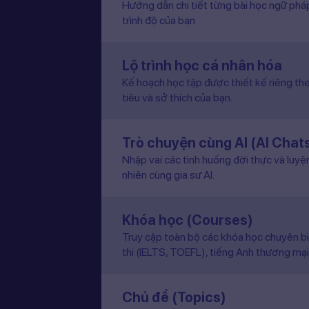
Hướng dẫn chi tiết từng bài học ngữ pháp
trình độ của bạn
Lộ trình học cá nhân hóa
Kế hoạch học tập được thiết kế riêng the
tiêu và sở thích của bạn.
Trò chuyện cùng AI (AI Chat
Nhập vai các tình huống đời thực và luyệ
nhiên cùng gia sư AI.
Khóa học (Courses)
Truy cập toàn bộ các khóa học chuyên b
thi (IELTS, TOEFL), tiếng Anh thương mại
Chủ đề (Topics)