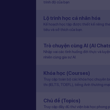
trình độ của bạn
Lộ trình học cá nhân hóa
Kế hoạch học tập được thiết kế riêng the
tiêu và sở thích của bạn.
Trò chuyện cùng AI (AI Chat
Nhập vai các tình huống đời thực và luyệ
nhiên cùng gia sư AI.
Khóa học (Courses)
Truy cập toàn bộ các khóa học chuyên b
thi (IELTS, TOEFL), tiếng Anh thương mại
Chủ đề (Topics)
Truy cập đầy đủ thư viện bài học phong p