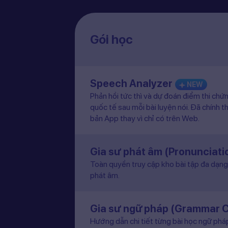
Gói học
Speech Analyzer
NEW
Phản hồi tức thì và dự đoán điểm thi chứ
quốc tế sau mỗi bài luyện nói. Đã chính t
bản App thay vì chỉ có trên Web.
Gia sư phát âm (Pronunciat
Toàn quyền truy cập kho bài tập đa dạng 
phát âm.
Gia sư ngữ pháp (Grammar 
Hướng dẫn chi tiết từng bài học ngữ pháp