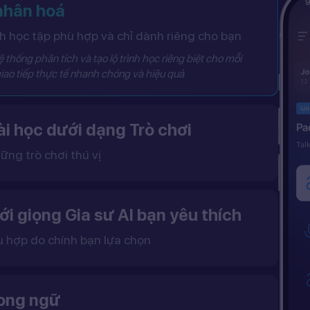
 nhân hoá
 học tập phù hợp và chỉ dành riêng cho bạn
 thống phân tích và tạo lộ trình học riêng biệt cho mỗi
iao tiếp thực tế nhanh chóng và hiệu quả
i học dưới dạng Trò chơi
ững trò chơi thú vị
 khô khan, từ đó tạo ra một môi trường học tập đầy động lực và hứng thú.
ới giọng Gia sư AI bạn yêu thích
ù hợp do chính bạn lựa chọn
ặc nữ theo sở thích.
gữ điệu tự nhiên và cải thiện khả năng nghe – nói hiệu quả hơn.
song ngữ