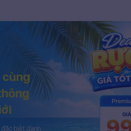
h cùng
 thông
iới
 đặc biệt dành