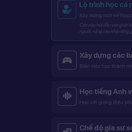
Lộ trình học cá
Xây dựng một kế hoạch
Các câu hỏi đầu vào giúp hệ
người, nâng cao khả năng g
Xây dựng các bà
Biến việc học thành nh
Các bài học được thiết kế dưới dạng trò chơi tương tác có điểm số, cấp độ và bảng thành tích, giúp việc học trở nên thú vị và không còn
Học tiếng Anh v
Học với giọng điệu ph
Bạn có thể lựa chọn giọng tiếng Anh Mỹ (US) hoặc tiếng Anh Anh (UK), cùng với giọng nam ho
Việc học với giọng phù hợp giúp bạn làm quen với cách phát âm chuẩn, n
Chế độ gia sư 