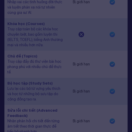
Nhập vai các tình huống đời thực
Bị giới hạn
và luyện phản xạ nói tự nhiên
cùng gia sư AI.
Khóa học (Courses)
Truy cập toàn bộ các khóa học
chuyên biệt, bao gồm luyện thi
(IELTS, TOEFL), tiếng Anh thương
mại và nhiều hơn nữa.
Chủ đề (Topics)
Truy cập đầy đủ thư viện bài học
Bị giới hạn
phong phú với nhiều chủ đề thực
tế.
Bộ học tập (Study Sets)
Lưu lại các bộ từ vựng yêu thích
Bị giới hạn
và học từ những bộ sưu tập do
cộng đồng tạo ra.
Sửa lỗi chi tiết (Advanced
Feedback)
Nhận phản hồi chi tiết đến từng
Bị giới hạn
âm tiết theo thời gian thực để
tiến bộ nhanh hơn.