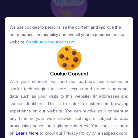
We use cookies to personalise the content and improve the
We use cookies to personalise the content and improve the
Phản Hồi
performance, the usability and overall your experience on our
performance, the usability and overall your experience on our
Sau mỗi bài học, người học nhận phản hồi về phát
website.
website.
Continue without consent
Continue without consent
âm và ngữ pháp ngay lập tức, giúp cải thiện kỹ năng
và tiến bộ nhanh chóng.
Cookie Consent
Cookie Consent
With your consent, we and our partners use cookies or
With your consent, we and our partners use cookies or
Lựa chọn gói học ELSA dành
similar technologies to store, access and process personal
similar technologies to store, access and process personal
data such as your visits to this website, IP addresses and
data such as your visits to this website, IP addresses and
cho bạn
cookie identifiers. This is to cater a customised browsing
cookie identifiers. This is to cater a customised browsing
experience on our website. You can revoke your consent at
experience on our website. You can revoke your consent at
any time in your web browser settings or object to data
any time in your web browser settings or object to data
Gói học
Free
Premium
processing based on legitimate interest. You can click here
processing based on legitimate interest. You can click here
on
on
Learn More
Learn More
to know our Privacy Policy on elsaspeak.com
to know our Privacy Policy on elsaspeak.com
Speech Analyzer
NEW