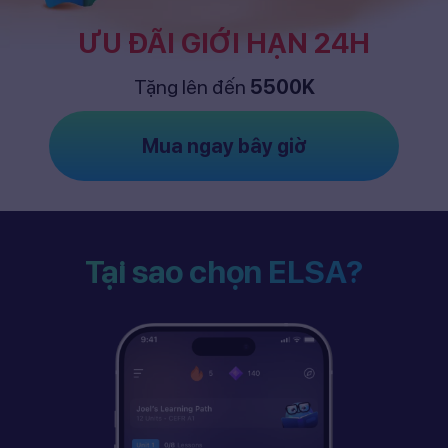
ƯU ĐÃI GIỚI HẠN 24H
Tặng lên đến
5500K
Mua ngay bây giờ
Tại sao chọn ELSA?