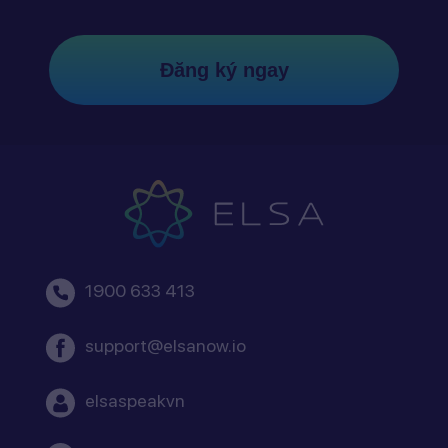
Đăng ký ngay
1900 633 413
support@elsanow.io
elsaspeakvn