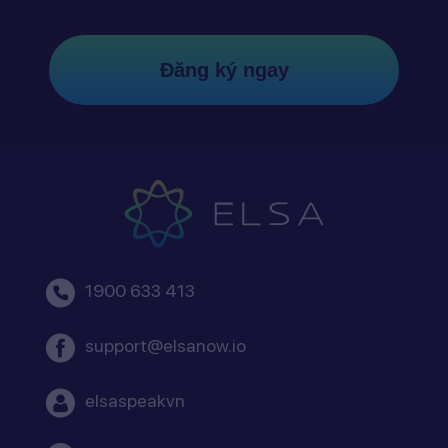
Đăng ký ngay
1900 633 413
support@elsanow.io
elsaspeakvn