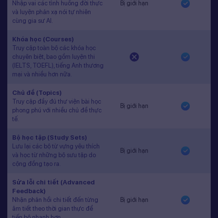
Nhập vai các tình huống đời thực
Bị giới hạn
và luyện phản xạ nói tự nhiên
cùng gia sư AI.
Khóa học (Courses)
Truy cập toàn bộ các khóa học
chuyên biệt, bao gồm luyện thi
(IELTS, TOEFL), tiếng Anh thương
mại và nhiều hơn nữa.
Chủ đề (Topics)
Truy cập đầy đủ thư viện bài học
Bị giới hạn
phong phú với nhiều chủ đề thực
tế.
Bộ học tập (Study Sets)
Lưu lại các bộ từ vựng yêu thích
Bị giới hạn
và học từ những bộ sưu tập do
cộng đồng tạo ra.
Sửa lỗi chi tiết (Advanced
Feedback)
Nhận phản hồi chi tiết đến từng
Bị giới hạn
âm tiết theo thời gian thực để
tiến bộ nhanh hơn.