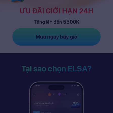
ƯU ĐÃI GIỚI HẠN 24H
Tặng lên đến
5500K
Mua ngay bây giờ
Tại sao chọn ELSA?