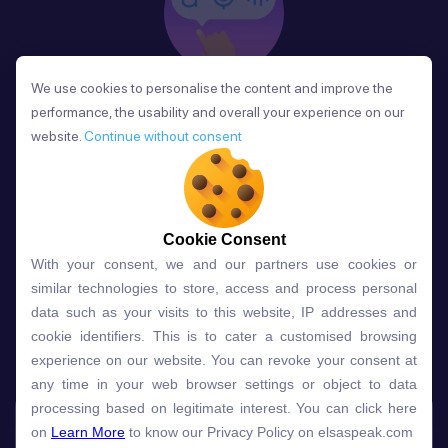
We use cookies to personalise the content and improve the
We use cookies to personalise the content and improve the
Phản Hồi
performance, the usability and overall your experience on our
performance, the usability and overall your experience on our
Sau mỗi bài học, người học nhận phản hồi về phát
website.
website.
Continue without consent
Continue without consent
âm và ngữ pháp ngay lập tức, giúp cải thiện kỹ năng
và tiến bộ nhanh chóng.
Cookie Consent
Cookie Consent
With your consent, we and our partners use cookies or
With your consent, we and our partners use cookies or
Lựa chọn gói học ELSA dành
similar technologies to store, access and process personal
similar technologies to store, access and process personal
data such as your visits to this website, IP addresses and
data such as your visits to this website, IP addresses and
cho bạn
cookie identifiers. This is to cater a customised browsing
cookie identifiers. This is to cater a customised browsing
experience on our website. You can revoke your consent at
experience on our website. You can revoke your consent at
any time in your web browser settings or object to data
any time in your web browser settings or object to data
Gói học
Free
Premium
processing based on legitimate interest. You can click here
processing based on legitimate interest. You can click here
on
on
Learn More
Learn More
to know our Privacy Policy on elsaspeak.com
to know our Privacy Policy on elsaspeak.com
Speech Analyzer
NEW