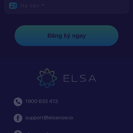
Họ tên *
Đăng ký ngay
1900 633 413
support@elsanow.io