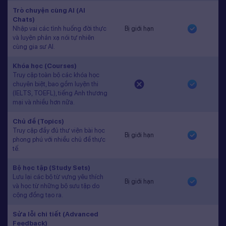
Trò chuyện cùng AI (AI
Chats)
Nhập vai các tình huống đời thực
Bị giới hạn
và luyện phản xạ nói tự nhiên
cùng gia sư AI.
Khóa học (Courses)
Truy cập toàn bộ các khóa học
chuyên biệt, bao gồm luyện thi
(IELTS, TOEFL), tiếng Anh thương
mại và nhiều hơn nữa.
Chủ đề (Topics)
Truy cập đầy đủ thư viện bài học
Bị giới hạn
phong phú với nhiều chủ đề thực
tế.
Bộ học tập (Study Sets)
Lưu lại các bộ từ vựng yêu thích
Bị giới hạn
và học từ những bộ sưu tập do
cộng đồng tạo ra.
Sửa lỗi chi tiết (Advanced
Feedback)