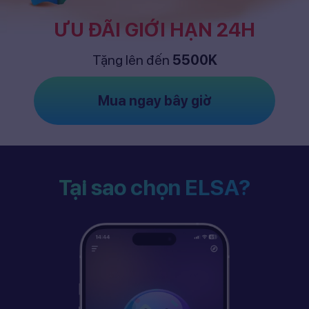
ƯU ĐÃI GIỚI HẠN 24H
Tặng lên đến
5500K
Mua ngay bây giờ
Tại sao chọn ELSA?