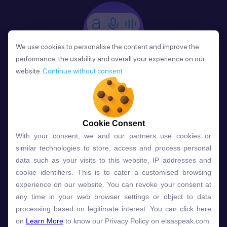
We use cookies to personalise the content and improve the
We use cookies to personalise the content and improve the
performance, the usability and overall your experience on our
performance, the usability and overall your experience on our
website.
website.
Continue without consent
Continue without consent
Phản Hồi
Sau mỗi bài học, người học nhận phản hồi về phát
âm và ngữ pháp ngay lập tức, giúp cải thiện kỹ năng
và tiến bộ nhanh chóng.
Cookie Consent
Cookie Consent
With your consent, we and our partners use cookies or
With your consent, we and our partners use cookies or
similar technologies to store, access and process personal
similar technologies to store, access and process personal
data such as your visits to this website, IP addresses and
data such as your visits to this website, IP addresses and
Lựa chọn gói học ELSA dành
cookie identifiers. This is to cater a customised browsing
cookie identifiers. This is to cater a customised browsing
experience on our website. You can revoke your consent at
experience on our website. You can revoke your consent at
cho bạn
any time in your web browser settings or object to data
any time in your web browser settings or object to data
processing based on legitimate interest. You can click here
processing based on legitimate interest. You can click here
on
on
Learn More
Learn More
to know our Privacy Policy on elsaspeak.com
to know our Privacy Policy on elsaspeak.com