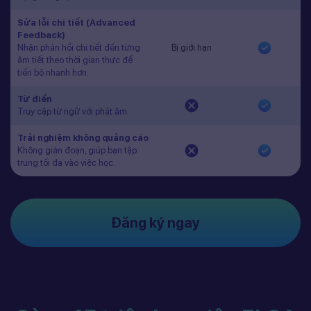
Sửa lỗi chi tiết (Advanced
Feedback)
Nhận phản hồi chi tiết đến từng
Bị giới hạn
âm tiết theo thời gian thực để
tiến bộ nhanh hơn.
Từ điển
Truy cập từ ngữ với phát âm
Trải nghiệm không quảng cáo
Không gián đoạn, giúp bạn tập
trung tối đa vào việc học.
Đăng ký ngay