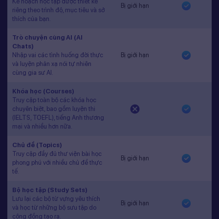
Kế hoạch học tập được thiết kế
Bị giới hạn
riêng theo trình độ, mục tiêu và sở
thích của bạn.
Trò chuyện cùng AI (AI
Chats)
Nhập vai các tình huống đời thực
Bị giới hạn
và luyện phản xạ nói tự nhiên
cùng gia sư AI.
Khóa học (Courses)
Truy cập toàn bộ các khóa học
chuyên biệt, bao gồm luyện thi
(IELTS, TOEFL), tiếng Anh thương
mại và nhiều hơn nữa.
Chủ đề (Topics)
Truy cập đầy đủ thư viện bài học
Bị giới hạn
phong phú với nhiều chủ đề thực
tế.
Bộ học tập (Study Sets)
Lưu lại các bộ từ vựng yêu thích
Bị giới hạn
và học từ những bộ sưu tập do
cộng đồng tạo ra.