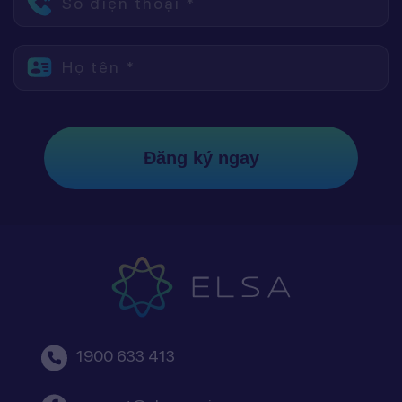
Số điện thoại *
Họ tên *
Đăng ký ngay
1900 633 413