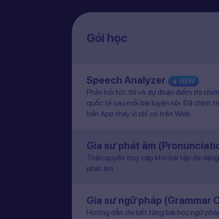
Gói học
Speech Analyzer
NEW
Phản hồi tức thì và dự đoán điểm thi chứ
quốc tế sau mỗi bài luyện nói. Đã chính t
bản App thay vì chỉ có trên Web.
Gia sư phát âm (Pronunciat
Toàn quyền truy cập kho bài tập đa dạng 
phát âm.
Gia sư ngữ pháp (Grammar 
Hướng dẫn chi tiết từng bài học ngữ pháp