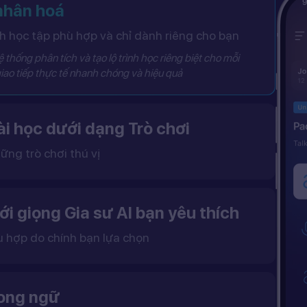
 nhân hoá
 học tập phù hợp và chỉ dành riêng cho bạn
 thống phân tích và tạo lộ trình học riêng biệt cho mỗi
iao tiếp thực tế nhanh chóng và hiệu quả
i học dưới dạng Trò chơi
ững trò chơi thú vị
 khô khan, từ đó tạo ra một môi trường học tập đầy động lực và hứng thú.
ới giọng Gia sư AI bạn yêu thích
ù hợp do chính bạn lựa chọn
ặc nữ theo sở thích.
gữ điệu tự nhiên và cải thiện khả năng nghe – nói hiệu quả hơn.
song ngữ