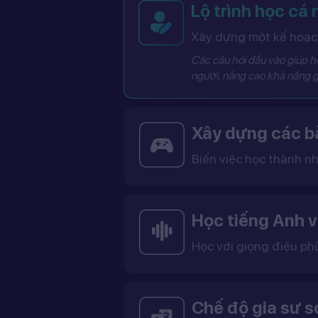
Lộ trình học cá
Xây dựng một kế hoạch
Các câu hỏi đầu vào giúp hệ
người, nâng cao khả năng g
Xây dựng các bà
Biến việc học thành nh
Các bài học được thiết kế dưới dạng trò chơi tương tác có điểm số, cấp độ và bảng thành tích, giúp việc học trở nên thú vị và không còn
Học tiếng Anh v
Học với giọng điệu ph
Bạn có thể lựa chọn giọng tiếng Anh Mỹ (US) hoặc tiếng Anh Anh (UK), cùng với giọng nam ho
Việc học với giọng phù hợp giúp bạn làm quen với cách phát âm chuẩn, n
Chế độ gia sư 