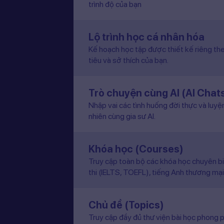
trình độ của bạn
Lộ trình học cá nhân hóa
Kế hoạch học tập được thiết kế riêng the
tiêu và sở thích của bạn.
Trò chuyện cùng AI (AI Chat
Nhập vai các tình huống đời thực và luyệ
nhiên cùng gia sư AI.
Khóa học (Courses)
Truy cập toàn bộ các khóa học chuyên b
thi (IELTS, TOEFL), tiếng Anh thương mại
Chủ đề (Topics)
Truy cập đầy đủ thư viện bài học phong p