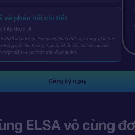
h với ngôn ngữ mẹ đẻ
giải các bài học bằng ngôn ngữ mẹ đẻ, hỗ trợ bạn hiểu các khái niệm phức tạp và làm quen với tiếng Anh một cách tự tin ngay từ những bước đầu.
ế và phản hồi chi tiết
 tiếp thực tế
khả năng đối thoại trong các tình huống thực tế. Phản hồi chi tiết sau mỗi cuộc trò chuyện sẽ giúp bạn nhận diện và cải thiện các lỗi phát âm.
Đăng ký ngay
ùng ELSA vô cùng đơ