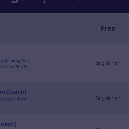
Free
ng chỉ tiếng Anh
Bị giới hạn
hức có mặt trên
ion Coach)
Bị giới hạn
giúp cải thiện
Coach)
Bị giới hạn
 theo lộ trình và