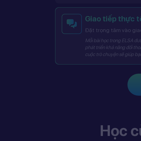
Dễ dàng học tiếng An
ELSA cung cấp chế độ gia sư song ngữ, giúp bạn học tiếng Anh dễ dàng hơn bằng cách giảng 
Giao tiếp thực t
Đặt trọng tâm vào giao
Mỗi bài học trong ELSA được thiết kế với mục tiêu giao tiếp cụ thể và rõ ràng, giúp bạn phát triển 
Học c