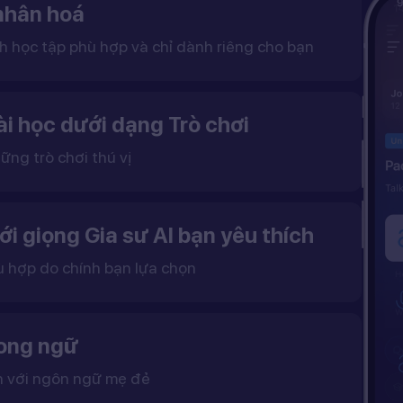
 nhân hoá
 học tập phù hợp và chỉ dành riêng cho bạn
 thống phân tích và tạo lộ trình học riêng biệt cho mỗi
iao tiếp thực tế nhanh chóng và hiệu quả
i học dưới dạng Trò chơi
ững trò chơi thú vị
 khô khan, từ đó tạo ra một môi trường học tập đầy động lực và hứng thú.
ới giọng Gia sư AI bạn yêu thích
ù hợp do chính bạn lựa chọn
ặc nữ theo sở thích.
gữ điệu tự nhiên và cải thiện khả năng nghe – nói hiệu quả hơn.
song ngữ