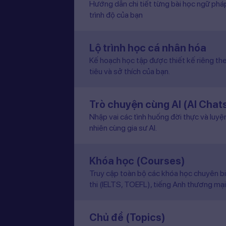
trình độ của bạn
Lộ trình học cá nhân hóa
Kế hoạch học tập được thiết kế riêng the
tiêu và sở thích của bạn.
Trò chuyện cùng AI (AI Chat
Nhập vai các tình huống đời thực và luyệ
nhiên cùng gia sư AI.
Khóa học (Courses)
Truy cập toàn bộ các khóa học chuyên b
thi (IELTS, TOEFL), tiếng Anh thương mại
Chủ đề (Topics)
Truy cập đầy đủ thư viện bài học phong p