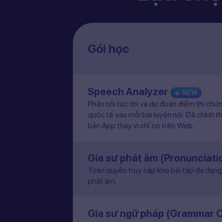
Gói học
Speech Analyzer
NEW
Phản hồi tức thì và dự đoán điểm thi chứ
quốc tế sau mỗi bài luyện nói. Đã chính t
bản App thay vì chỉ có trên Web.
Gia sư phát âm (Pronunciat
Toàn quyền truy cập kho bài tập đa dạng 
phát âm.
Gia sư ngữ pháp (Grammar 
Hướng dẫn chi tiết từng bài học ngữ pháp