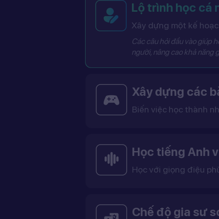
Lộ trình học cá
Xây dựng một kế hoạch
Các câu hỏi đầu vào giúp hệ
người, nâng cao khả năng g
Xây dựng các bà
Biến việc học thành nh
Các bài học được thiết kế dưới dạng trò chơi tương tác có điểm số, cấp độ và bảng thành tích, giúp việc học trở nên thú vị và không còn
Học tiếng Anh v
Học với giọng điệu ph
Bạn có thể lựa chọn giọng tiếng Anh Mỹ (US) hoặc tiếng Anh Anh (UK), cùng với giọng nam ho
Việc học với giọng phù hợp giúp bạn làm quen với cách phát âm chuẩn, n
Chế độ gia sư 