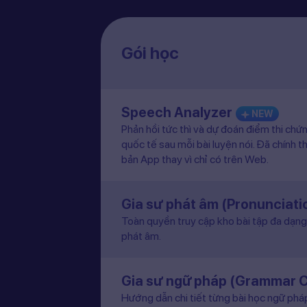
Gói học
Speech Analyzer
NEW
Phản hồi tức thì và dự đoán điểm thi chứ
quốc tế sau mỗi bài luyện nói. Đã chính t
bản App thay vì chỉ có trên Web.
Gia sư phát âm (Pronunciat
Toàn quyền truy cập kho bài tập đa dạng 
phát âm.
Gia sư ngữ pháp (Grammar 
Hướng dẫn chi tiết từng bài học ngữ pháp