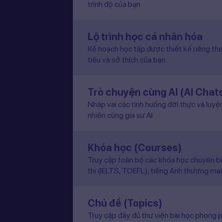
trình độ của bạn
Lộ trình học cá nhân hóa
Kế hoạch học tập được thiết kế riêng the
tiêu và sở thích của bạn.
Trò chuyện cùng AI (AI Chat
Nhập vai các tình huống đời thực và luyệ
nhiên cùng gia sư AI.
Khóa học (Courses)
Truy cập toàn bộ các khóa học chuyên b
thi (IELTS, TOEFL), tiếng Anh thương mại
Chủ đề (Topics)
Truy cập đầy đủ thư viện bài học phong p