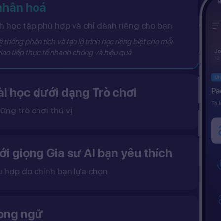
 nhân hoá
 học tập phù hợp và chỉ dành riêng cho bạn
 thống phân tích và tạo lộ trình học riêng biệt cho mỗi
iao tiếp thực tế nhanh chóng và hiệu quả
i học dưới dạng Trò chơi
ững trò chơi thú vị
 khô khan, từ đó tạo ra một môi trường học tập đầy động lực và hứng thú.
ới giọng Gia sư AI bạn yêu thích
ù hợp do chính bạn lựa chọn
ặc nữ theo sở thích.
gữ điệu tự nhiên và cải thiện khả năng nghe – nói hiệu quả hơn.
song ngữ