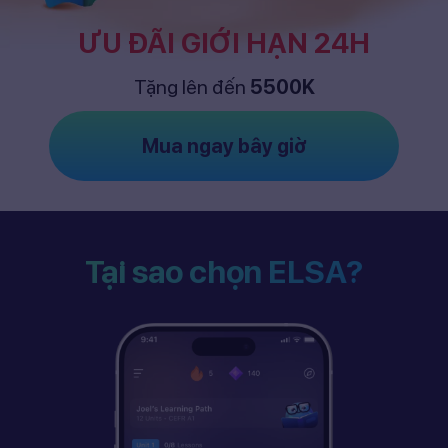
ƯU ĐÃI GIỚI HẠN 24H
Tặng lên đến
5500K
Mua ngay bây giờ
Tại sao chọn ELSA?