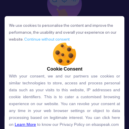
We use cookies to personalise the content and improve the
We use cookies to personalise the content and improve the
Phản Hồi
performance, the usability and overall your experience on our
performance, the usability and overall your experience on our
Sau mỗi bài học, người học nhận phản hồi về phát
website.
website.
Continue without consent
Continue without consent
âm và ngữ pháp ngay lập tức, giúp cải thiện kỹ năng
và tiến bộ nhanh chóng.
Cookie Consent
Cookie Consent
With your consent, we and our partners use cookies or
With your consent, we and our partners use cookies or
Lựa chọn gói học ELSA dành
similar technologies to store, access and process personal
similar technologies to store, access and process personal
data such as your visits to this website, IP addresses and
data such as your visits to this website, IP addresses and
cho bạn
cookie identifiers. This is to cater a customised browsing
cookie identifiers. This is to cater a customised browsing
experience on our website. You can revoke your consent at
experience on our website. You can revoke your consent at
any time in your web browser settings or object to data
any time in your web browser settings or object to data
Gói học
Free
Premium
processing based on legitimate interest. You can click here
processing based on legitimate interest. You can click here
on
on
Learn More
Learn More
to know our Privacy Policy on elsaspeak.com
to know our Privacy Policy on elsaspeak.com
Speech Analyzer
NEW