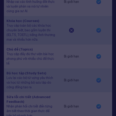
Nhập vai các tình huống đời thực
Bị giới hạn
và luyện phản xạ nói tự nhiên
cùng gia sư AI.
Khóa học (Courses)
Truy cập toàn bộ các khóa học
chuyên biệt, bao gồm luyện thi
(IELTS, TOEFL), tiếng Anh thương
mại và nhiều hơn nữa.
Chủ đề (Topics)
Truy cập đầy đủ thư viện bài học
Bị giới hạn
phong phú với nhiều chủ đề thực
tế.
Bộ học tập (Study Sets)
Lưu lại các bộ từ vựng yêu thích
Bị giới hạn
và học từ những bộ sưu tập do
cộng đồng tạo ra.
Sửa lỗi chi tiết (Advanced
Feedback)
Nhận phản hồi chi tiết đến từng
Bị giới hạn
âm tiết theo thời gian thực để
tiến bộ nhanh hơn.