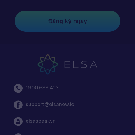
Đăng ký ngay
1900 633 413
support@elsanow.io
elsaspeakvn