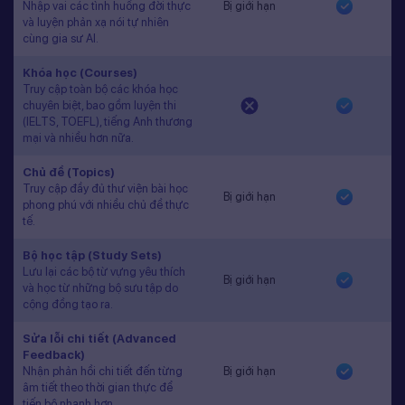
Nhập vai các tình huống đời thực
Bị giới hạn
và luyện phản xạ nói tự nhiên
cùng gia sư AI.
Khóa học (Courses)
Truy cập toàn bộ các khóa học
chuyên biệt, bao gồm luyện thi
(IELTS, TOEFL), tiếng Anh thương
mại và nhiều hơn nữa.
Chủ đề (Topics)
Truy cập đầy đủ thư viện bài học
Bị giới hạn
phong phú với nhiều chủ đề thực
tế.
Bộ học tập (Study Sets)
Lưu lại các bộ từ vựng yêu thích
Bị giới hạn
và học từ những bộ sưu tập do
cộng đồng tạo ra.
Sửa lỗi chi tiết (Advanced
Feedback)
Nhận phản hồi chi tiết đến từng
Bị giới hạn
âm tiết theo thời gian thực để
tiến bộ nhanh hơn.