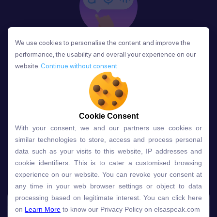
We use cookies to personalise the content and improve the
We use cookies to personalise the content and improve the
Phản Hồi
performance, the usability and overall your experience on our
performance, the usability and overall your experience on our
Sau mỗi bài học, người học nhận phản hồi về phát
website.
website.
Continue without consent
Continue without consent
âm và ngữ pháp ngay lập tức, giúp cải thiện kỹ năng
và tiến bộ nhanh chóng.
Cookie Consent
Cookie Consent
With your consent, we and our partners use cookies or
With your consent, we and our partners use cookies or
Lựa chọn gói học ELSA dành
similar technologies to store, access and process personal
similar technologies to store, access and process personal
data such as your visits to this website, IP addresses and
data such as your visits to this website, IP addresses and
cho bạn
cookie identifiers. This is to cater a customised browsing
cookie identifiers. This is to cater a customised browsing
experience on our website. You can revoke your consent at
experience on our website. You can revoke your consent at
any time in your web browser settings or object to data
any time in your web browser settings or object to data
Gói học
Free
Premium
processing based on legitimate interest. You can click here
processing based on legitimate interest. You can click here
on
on
Learn More
Learn More
to know our Privacy Policy on elsaspeak.com
to know our Privacy Policy on elsaspeak.com
Speech Analyzer
NEW