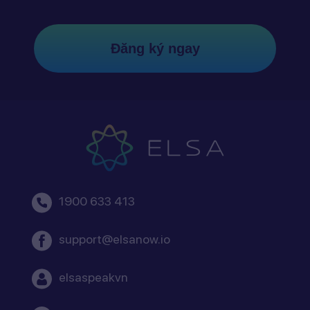
Đăng ký ngay
1900 633 413
support@elsanow.io
elsaspeakvn