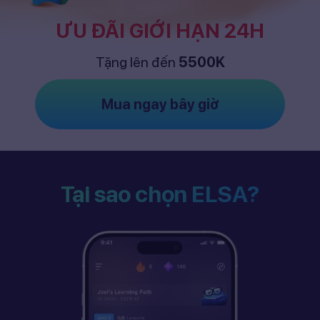
ƯU ĐÃI GIỚI HẠN 24H
Tặng lên đến
5500K
Mua ngay bây giờ
Tại sao chọn ELSA?