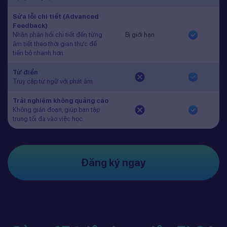
Sửa lỗi chi tiết (Advanced
Feedback)
Nhận phản hồi chi tiết đến từng
Bị giới hạn
âm tiết theo thời gian thực để
tiến bộ nhanh hơn.
Từ điển
Truy cập từ ngữ với phát âm
Trải nghiệm không quảng cáo
Không gián đoạn, giúp bạn tập
trung tối đa vào việc học.
Đăng ký ngay