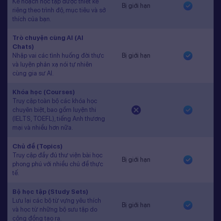
Kế hoạch học tập được thiết kế
Bị giới hạn
riêng theo trình độ, mục tiêu và sở
thích của bạn.
Trò chuyện cùng AI (AI
Chats)
Nhập vai các tình huống đời thực
Bị giới hạn
và luyện phản xạ nói tự nhiên
cùng gia sư AI.
Khóa học (Courses)
Truy cập toàn bộ các khóa học
chuyên biệt, bao gồm luyện thi
(IELTS, TOEFL), tiếng Anh thương
mại và nhiều hơn nữa.
Chủ đề (Topics)
Truy cập đầy đủ thư viện bài học
Bị giới hạn
phong phú với nhiều chủ đề thực
tế.
Bộ học tập (Study Sets)
Lưu lại các bộ từ vựng yêu thích
Bị giới hạn
và học từ những bộ sưu tập do
cộng đồng tạo ra.