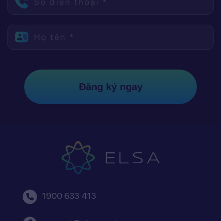
Số điện thoại *
Họ tên *
Đăng ký ngay
1900 633 413