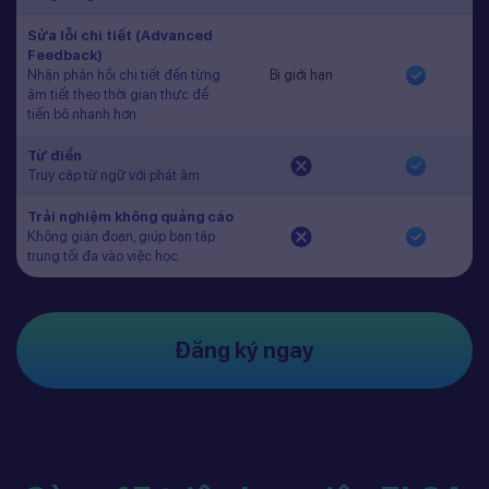
Sửa lỗi chi tiết (Advanced
Feedback)
Nhận phản hồi chi tiết đến từng
Bị giới hạn
âm tiết theo thời gian thực để
tiến bộ nhanh hơn.
Từ điển
Truy cập từ ngữ với phát âm
Trải nghiệm không quảng cáo
Không gián đoạn, giúp bạn tập
trung tối đa vào việc học.
Đăng ký ngay