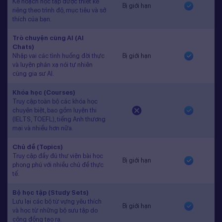
Kế hoạch học tập được thiết kế
Bị giới hạn
riêng theo trình độ, mục tiêu và sở
thích của bạn.
Trò chuyện cùng AI (AI
Chats)
Nhập vai các tình huống đời thực
Bị giới hạn
và luyện phản xạ nói tự nhiên
cùng gia sư AI.
Khóa học (Courses)
Truy cập toàn bộ các khóa học
chuyên biệt, bao gồm luyện thi
(IELTS, TOEFL), tiếng Anh thương
mại và nhiều hơn nữa.
Chủ đề (Topics)
Truy cập đầy đủ thư viện bài học
Bị giới hạn
phong phú với nhiều chủ đề thực
tế.
Bộ học tập (Study Sets)
Lưu lại các bộ từ vựng yêu thích
Bị giới hạn
và học từ những bộ sưu tập do
cộng đồng tạo ra.