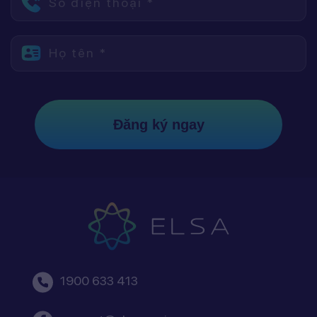
Số điện thoại *
Họ tên *
Đăng ký ngay
1900 633 413