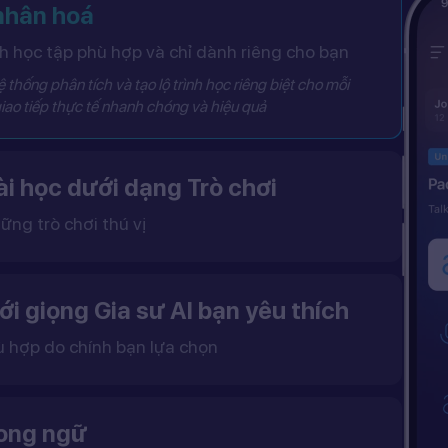
 nhân hoá
 học tập phù hợp và chỉ dành riêng cho bạn
 thống phân tích và tạo lộ trình học riêng biệt cho mỗi
iao tiếp thực tế nhanh chóng và hiệu quả
i học dưới dạng Trò chơi
ững trò chơi thú vị
 khô khan, từ đó tạo ra một môi trường học tập đầy động lực và hứng thú.
ới giọng Gia sư AI bạn yêu thích
ù hợp do chính bạn lựa chọn
ặc nữ theo sở thích.
gữ điệu tự nhiên và cải thiện khả năng nghe – nói hiệu quả hơn.
song ngữ