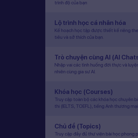
trình độ của bạn
Lộ trình học cá nhân hóa
Kế hoạch học tập được thiết kế riêng the
tiêu và sở thích của bạn.
Trò chuyện cùng AI (AI Chat
Nhập vai các tình huống đời thực và luyệ
nhiên cùng gia sư AI.
Khóa học (Courses)
Truy cập toàn bộ các khóa học chuyên b
thi (IELTS, TOEFL), tiếng Anh thương mại
Chủ đề (Topics)
Truy cập đầy đủ thư viện bài học phong p