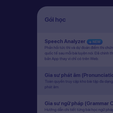
Gói học
Speech Analyzer
NEW
Phản hồi tức thì và dự đoán điểm thi chứ
quốc tế sau mỗi bài luyện nói. Đã chính t
bản App thay vì chỉ có trên Web.
Gia sư phát âm (Pronunciat
Toàn quyền truy cập kho bài tập đa dạng 
phát âm.
Gia sư ngữ pháp (Grammar 
Hướng dẫn chi tiết từng bài học ngữ pháp