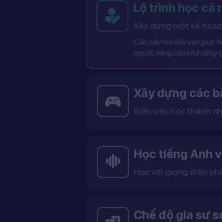
Lộ trình học cá
Xây dựng một kế hoạch
Các câu hỏi đầu vào giúp hệ
người, nâng cao khả năng g
Xây dựng các bà
Biến việc học thành nh
Các bài học được thiết kế dưới dạng trò chơi tương tác có điểm số, cấp độ và bảng thành tích, giúp việc học trở nên thú vị và không còn
Học tiếng Anh v
Học với giọng điệu ph
Bạn có thể lựa chọn giọng tiếng Anh Mỹ (US) hoặc tiếng Anh Anh (UK), cùng với giọng nam ho
Việc học với giọng phù hợp giúp bạn làm quen với cách phát âm chuẩn, n
Chế độ gia sư 