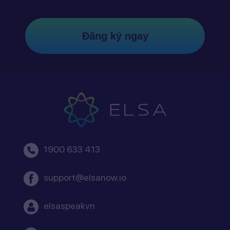
Đăng ký ngay
1900 633 413
support@elsanow.io
elsaspeakvn