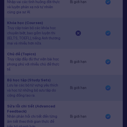
Nhập vai các tình huống đời thực
Bị giới hạn
và luyện phản xạ nói tự nhiên
cùng gia sư AI.
Khóa học (Courses)
Truy cập toàn bộ các khóa học
chuyên biệt, bao gồm luyện thi
(IELTS, TOEFL), tiếng Anh thương
mại và nhiều hơn nữa.
Chủ đề (Topics)
Truy cập đầy đủ thư viện bài học
Bị giới hạn
phong phú với nhiều chủ đề thực
tế.
Bộ học tập (Study Sets)
Lưu lại các bộ từ vựng yêu thích
Bị giới hạn
và học từ những bộ sưu tập do
cộng đồng tạo ra.
Sửa lỗi chi tiết (Advanced
Feedback)
Nhận phản hồi chi tiết đến từng
Bị giới hạn
âm tiết theo thời gian thực để
tiến bộ nhanh hơn.