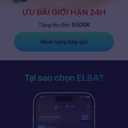
ƯU ĐÃI GIỚI HẠN 24H
Tặng lên đến
5500K
Mua ngay bây giờ
Tại sao chọn ELSA?