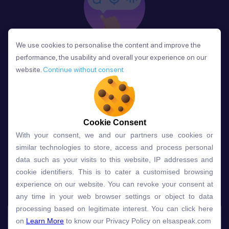
We use cookies to personalise the content and improve the
We use cookies to personalise the content and improve the
Phản Hồi
performance, the usability and overall your experience on our
performance, the usability and overall your experience on our
Sau mỗi bài học, người học nhận phản hồi về phát
website.
website.
Continue without consent
Continue without consent
âm và ngữ pháp ngay lập tức, giúp cải thiện kỹ năng
và tiến bộ nhanh chóng.
Cookie Consent
Cookie Consent
With your consent, we and our partners use cookies or
With your consent, we and our partners use cookies or
Lựa chọn gói học ELSA dành
similar technologies to store, access and process personal
similar technologies to store, access and process personal
data such as your visits to this website, IP addresses and
data such as your visits to this website, IP addresses and
cho bạn
cookie identifiers. This is to cater a customised browsing
cookie identifiers. This is to cater a customised browsing
experience on our website. You can revoke your consent at
experience on our website. You can revoke your consent at
any time in your web browser settings or object to data
any time in your web browser settings or object to data
Gói học
Free
Premium
processing based on legitimate interest. You can click here
processing based on legitimate interest. You can click here
on
on
Learn More
Learn More
to know our Privacy Policy on elsaspeak.com
to know our Privacy Policy on elsaspeak.com
Speech Analyzer
NEW