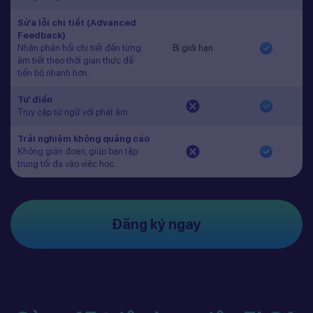
Sửa lỗi chi tiết (Advanced
Feedback)
Nhận phản hồi chi tiết đến từng
Bị giới hạn
âm tiết theo thời gian thực để
tiến bộ nhanh hơn.
Từ điển
Truy cập từ ngữ với phát âm
Trải nghiệm không quảng cáo
Không gián đoạn, giúp bạn tập
trung tối đa vào việc học.
Đăng ký ngay