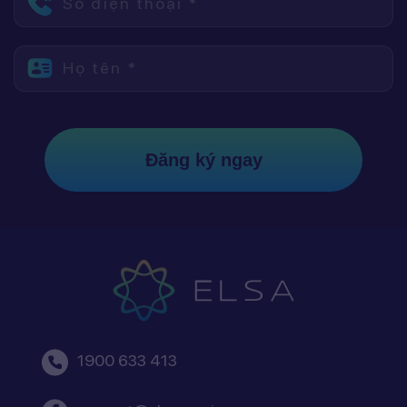
Số điện thoại *
Họ tên *
Đăng ký ngay
1900 633 413