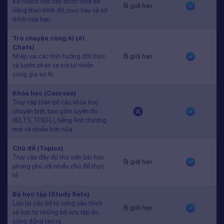
Kế hoạch học tập được thiết kế
Bị giới hạn
riêng theo trình độ, mục tiêu và sở
thích của bạn.
Trò chuyện cùng AI (AI
Chats)
Nhập vai các tình huống đời thực
Bị giới hạn
và luyện phản xạ nói tự nhiên
cùng gia sư AI.
Khóa học (Courses)
Truy cập toàn bộ các khóa học
chuyên biệt, bao gồm luyện thi
(IELTS, TOEFL), tiếng Anh thương
mại và nhiều hơn nữa.
Chủ đề (Topics)
Truy cập đầy đủ thư viện bài học
Bị giới hạn
phong phú với nhiều chủ đề thực
tế.
Bộ học tập (Study Sets)
Lưu lại các bộ từ vựng yêu thích
Bị giới hạn
và học từ những bộ sưu tập do
cộng đồng tạo ra.