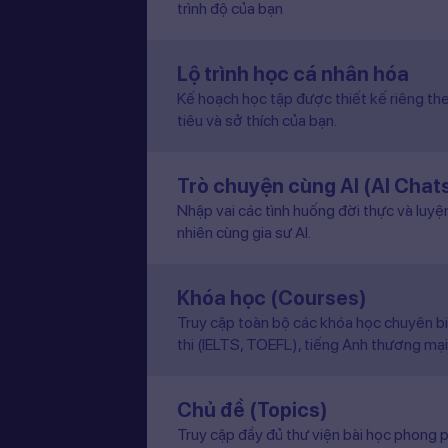
trình độ của bạn
Lộ trình học cá nhân hóa
Kế hoạch học tập được thiết kế riêng the
tiêu và sở thích của bạn.
Trò chuyện cùng AI (AI Chat
Nhập vai các tình huống đời thực và luyệ
nhiên cùng gia sư AI.
Khóa học (Courses)
Truy cập toàn bộ các khóa học chuyên b
thi (IELTS, TOEFL), tiếng Anh thương mại
Chủ đề (Topics)
Truy cập đầy đủ thư viện bài học phong p