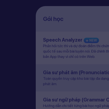
Gói học
Speech Analyzer
NEW
Phản hồi tức thì và dự đoán điểm thi chứ
quốc tế sau mỗi bài luyện nói. Đã chính t
bản App thay vì chỉ có trên Web.
Gia sư phát âm (Pronunciat
Toàn quyền truy cập kho bài tập đa dạng 
phát âm.
Gia sư ngữ pháp (Grammar 
Hướng dẫn chi tiết từng bài học ngữ pháp