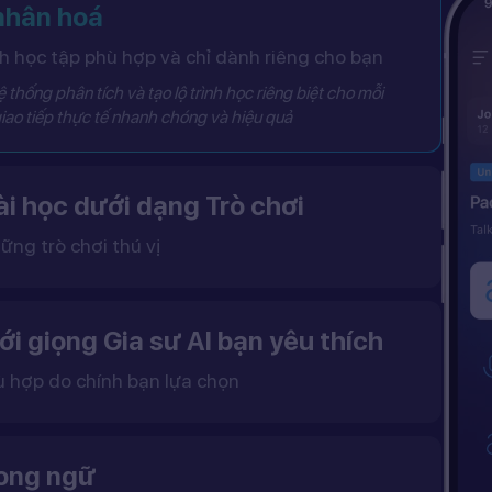
 nhân hoá
 học tập phù hợp và chỉ dành riêng cho bạn
 thống phân tích và tạo lộ trình học riêng biệt cho mỗi
iao tiếp thực tế nhanh chóng và hiệu quả
i học dưới dạng Trò chơi
ững trò chơi thú vị
 khô khan, từ đó tạo ra một môi trường học tập đầy động lực và hứng thú.
ới giọng Gia sư AI bạn yêu thích
ù hợp do chính bạn lựa chọn
ặc nữ theo sở thích.
gữ điệu tự nhiên và cải thiện khả năng nghe – nói hiệu quả hơn.
song ngữ