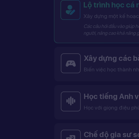
Lộ trình học cá
Xây dựng một kế hoạch
Các câu hỏi đầu vào giúp hệ
người, nâng cao khả năng g
Xây dựng các bà
Biến việc học thành nh
Các bài học được thiết kế dưới dạng trò chơi tương tác có điểm số, cấp độ và bảng thành tích, giúp việc học trở nên thú vị và không còn
Học tiếng Anh v
Học với giọng điệu ph
Bạn có thể lựa chọn giọng tiếng Anh Mỹ (US) hoặc tiếng Anh Anh (UK), cùng với giọng nam ho
Việc học với giọng phù hợp giúp bạn làm quen với cách phát âm chuẩn, n
Chế độ gia sư 