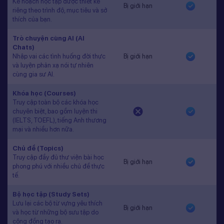
Kế hoạch học tập được thiết kế
Bị giới hạn
riêng theo trình độ, mục tiêu và sở
thích của bạn.
Trò chuyện cùng AI (AI
Chats)
Nhập vai các tình huống đời thực
Bị giới hạn
và luyện phản xạ nói tự nhiên
cùng gia sư AI.
Khóa học (Courses)
Truy cập toàn bộ các khóa học
chuyên biệt, bao gồm luyện thi
(IELTS, TOEFL), tiếng Anh thương
mại và nhiều hơn nữa.
Chủ đề (Topics)
Truy cập đầy đủ thư viện bài học
Bị giới hạn
phong phú với nhiều chủ đề thực
tế.
Bộ học tập (Study Sets)
Lưu lại các bộ từ vựng yêu thích
Bị giới hạn
và học từ những bộ sưu tập do
cộng đồng tạo ra.