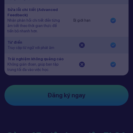
Sửa lỗi chi tiết (Advanced
Feedback)
Nhận phản hồi chi tiết đến từng
Bị giới hạn
âm tiết theo thời gian thực để
tiến bộ nhanh hơn.
Từ điển
Truy cập từ ngữ với phát âm
Trải nghiệm không quảng cáo
Không gián đoạn, giúp bạn tập
trung tối đa vào việc học.
Đăng ký ngay