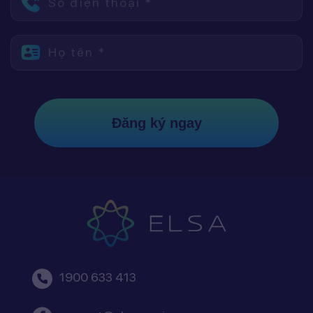
Số điện thoại *
Họ tên *
Đăng ký ngay
1900 633 413