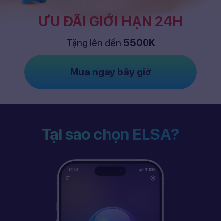
ƯU ĐÃI GIỚI HẠN 24H
Tặng lên đến
5500K
Mua ngay bây giờ
Tại sao chọn ELSA?