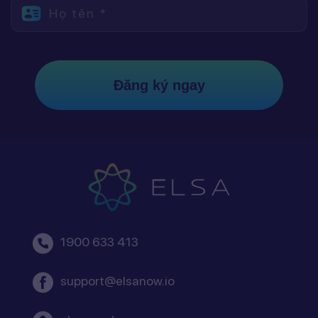
Họ tên *
Đăng ký ngay
1900 633 413
support@elsanow.io