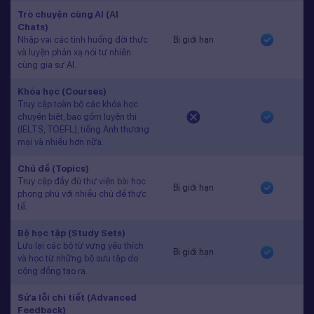
Trò chuyện cùng AI (AI
Chats)
Nhập vai các tình huống đời thực
Bị giới hạn
và luyện phản xạ nói tự nhiên
cùng gia sư AI.
Khóa học (Courses)
Truy cập toàn bộ các khóa học
chuyên biệt, bao gồm luyện thi
(IELTS, TOEFL), tiếng Anh thương
mại và nhiều hơn nữa.
Chủ đề (Topics)
Truy cập đầy đủ thư viện bài học
Bị giới hạn
phong phú với nhiều chủ đề thực
tế.
Bộ học tập (Study Sets)
Lưu lại các bộ từ vựng yêu thích
Bị giới hạn
và học từ những bộ sưu tập do
cộng đồng tạo ra.
Sửa lỗi chi tiết (Advanced
Feedback)