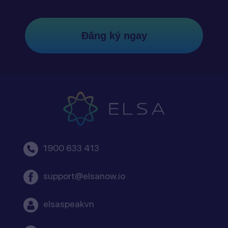
Đăng ký ngay
1900 633 413
support@elsanow.io
elsaspeakvn