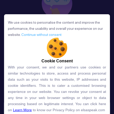
We use cookies to personalise the content and improve the
We use cookies to personalise the content and improve the
Phản Hồi
performance, the usability and overall your experience on our
performance, the usability and overall your experience on our
Sau mỗi bài học, người học nhận phản hồi về phát
website.
website.
Continue without consent
Continue without consent
âm và ngữ pháp ngay lập tức, giúp cải thiện kỹ năng
và tiến bộ nhanh chóng.
Cookie Consent
Cookie Consent
With your consent, we and our partners use cookies or
With your consent, we and our partners use cookies or
Lựa chọn gói học ELSA dành
similar technologies to store, access and process personal
similar technologies to store, access and process personal
data such as your visits to this website, IP addresses and
data such as your visits to this website, IP addresses and
cho bạn
cookie identifiers. This is to cater a customised browsing
cookie identifiers. This is to cater a customised browsing
experience on our website. You can revoke your consent at
experience on our website. You can revoke your consent at
any time in your web browser settings or object to data
any time in your web browser settings or object to data
Gói học
Free
Premium
processing based on legitimate interest. You can click here
processing based on legitimate interest. You can click here
on
on
Learn More
Learn More
to know our Privacy Policy on elsaspeak.com
to know our Privacy Policy on elsaspeak.com
Speech Analyzer
NEW