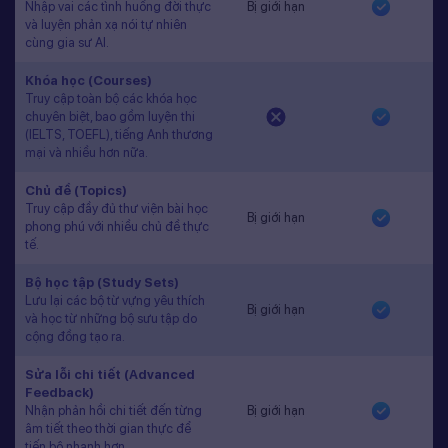
Nhập vai các tình huống đời thực
Bị giới hạn
và luyện phản xạ nói tự nhiên
cùng gia sư AI.
Khóa học (Courses)
Truy cập toàn bộ các khóa học
chuyên biệt, bao gồm luyện thi
(IELTS, TOEFL), tiếng Anh thương
mại và nhiều hơn nữa.
Chủ đề (Topics)
Truy cập đầy đủ thư viện bài học
Bị giới hạn
phong phú với nhiều chủ đề thực
tế.
Bộ học tập (Study Sets)
Lưu lại các bộ từ vựng yêu thích
Bị giới hạn
và học từ những bộ sưu tập do
cộng đồng tạo ra.
Sửa lỗi chi tiết (Advanced
Feedback)
Nhận phản hồi chi tiết đến từng
Bị giới hạn
âm tiết theo thời gian thực để
tiến bộ nhanh hơn.