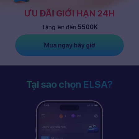
ƯU ĐÃI GIỚI HẠN 24H
Tặng lên đến
5500K
Mua ngay bây giờ
Tại sao chọn ELSA?