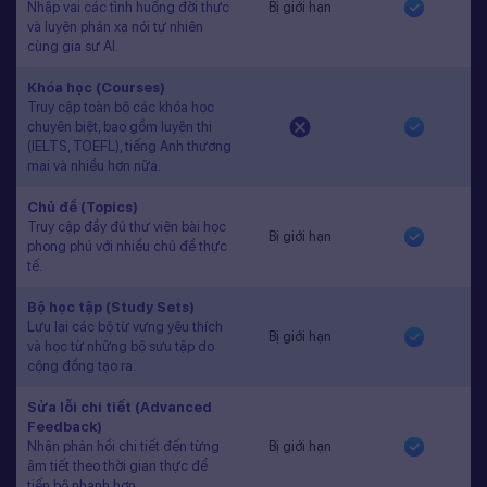
Nhập vai các tình huống đời thực
Bị giới hạn
và luyện phản xạ nói tự nhiên
cùng gia sư AI.
Khóa học (Courses)
Truy cập toàn bộ các khóa học
chuyên biệt, bao gồm luyện thi
(IELTS, TOEFL), tiếng Anh thương
mại và nhiều hơn nữa.
Chủ đề (Topics)
Truy cập đầy đủ thư viện bài học
Bị giới hạn
phong phú với nhiều chủ đề thực
tế.
Bộ học tập (Study Sets)
Lưu lại các bộ từ vựng yêu thích
Bị giới hạn
và học từ những bộ sưu tập do
cộng đồng tạo ra.
Sửa lỗi chi tiết (Advanced
Feedback)
Nhận phản hồi chi tiết đến từng
Bị giới hạn
âm tiết theo thời gian thực để
tiến bộ nhanh hơn.