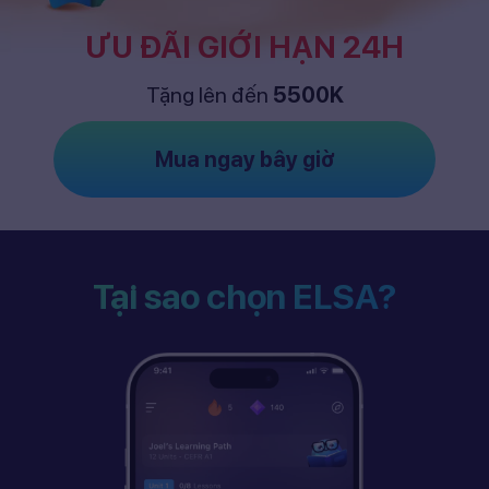
ƯU ĐÃI GIỚI HẠN 24H
Tặng lên đến
5500K
Mua ngay bây giờ
Tại sao chọn ELSA?