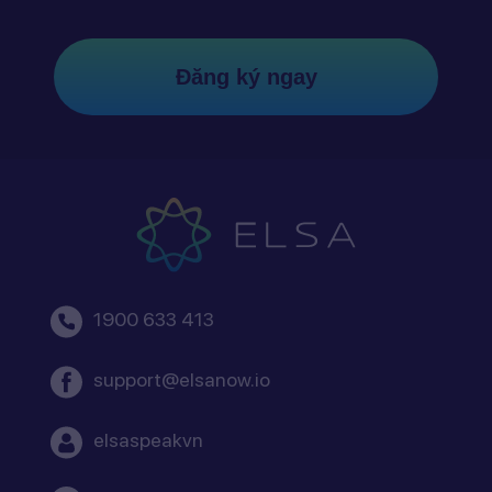
Đăng ký ngay
1900 633 413
support@elsanow.io
elsaspeakvn