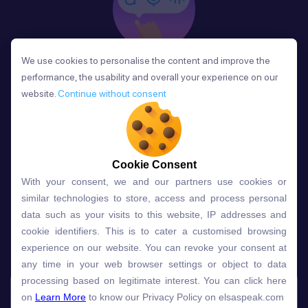
We use cookies to personalise the content and improve the
We use cookies to personalise the content and improve the
Phản Hồi
performance, the usability and overall your experience on our
performance, the usability and overall your experience on our
Sau mỗi bài học, người học nhận phản hồi về phát
website.
website.
Continue without consent
Continue without consent
âm và ngữ pháp ngay lập tức, giúp cải thiện kỹ năng
và tiến bộ nhanh chóng.
Cookie Consent
Cookie Consent
With your consent, we and our partners use cookies or
With your consent, we and our partners use cookies or
Lựa chọn gói học ELSA dành
similar technologies to store, access and process personal
similar technologies to store, access and process personal
data such as your visits to this website, IP addresses and
data such as your visits to this website, IP addresses and
cho bạn
cookie identifiers. This is to cater a customised browsing
cookie identifiers. This is to cater a customised browsing
experience on our website. You can revoke your consent at
experience on our website. You can revoke your consent at
any time in your web browser settings or object to data
any time in your web browser settings or object to data
Gói học
Free
Premium
processing based on legitimate interest. You can click here
processing based on legitimate interest. You can click here
on
on
Learn More
Learn More
to know our Privacy Policy on elsaspeak.com
to know our Privacy Policy on elsaspeak.com
Speech Analyzer
NEW