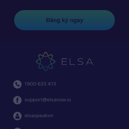
Đăng ký ngay
1900 633 413
support@elsanow.io
elsaspeakvn