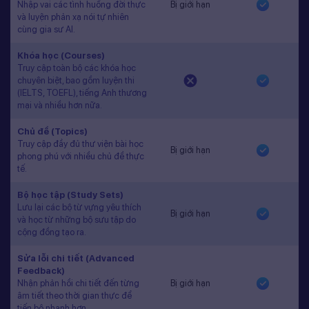
Nhập vai các tình huống đời thực
Bị giới hạn
và luyện phản xạ nói tự nhiên
cùng gia sư AI.
Khóa học (Courses)
Truy cập toàn bộ các khóa học
chuyên biệt, bao gồm luyện thi
(IELTS, TOEFL), tiếng Anh thương
mại và nhiều hơn nữa.
Chủ đề (Topics)
Truy cập đầy đủ thư viện bài học
Bị giới hạn
phong phú với nhiều chủ đề thực
tế.
Bộ học tập (Study Sets)
Lưu lại các bộ từ vựng yêu thích
Bị giới hạn
và học từ những bộ sưu tập do
cộng đồng tạo ra.
Sửa lỗi chi tiết (Advanced
Feedback)
Nhận phản hồi chi tiết đến từng
Bị giới hạn
âm tiết theo thời gian thực để
tiến bộ nhanh hơn.