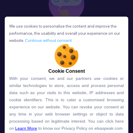
We use cookies to personalise the content and improve the
We use cookies to personalise the content and improve the
Phản Hồi
performance, the usability and overall your experience on our
performance, the usability and overall your experience on our
Sau mỗi bài học, người học nhận phản hồi về phát
website.
website.
Continue without consent
Continue without consent
âm và ngữ pháp ngay lập tức, giúp cải thiện kỹ năng
và tiến bộ nhanh chóng.
Cookie Consent
Cookie Consent
With your consent, we and our partners use cookies or
With your consent, we and our partners use cookies or
Lựa chọn gói học ELSA dành
similar technologies to store, access and process personal
similar technologies to store, access and process personal
data such as your visits to this website, IP addresses and
data such as your visits to this website, IP addresses and
cho bạn
cookie identifiers. This is to cater a customised browsing
cookie identifiers. This is to cater a customised browsing
experience on our website. You can revoke your consent at
experience on our website. You can revoke your consent at
any time in your web browser settings or object to data
any time in your web browser settings or object to data
Gói học
Free
Premium
processing based on legitimate interest. You can click here
processing based on legitimate interest. You can click here
on
on
Learn More
Learn More
to know our Privacy Policy on elsaspeak.com
to know our Privacy Policy on elsaspeak.com
Speech Analyzer
NEW