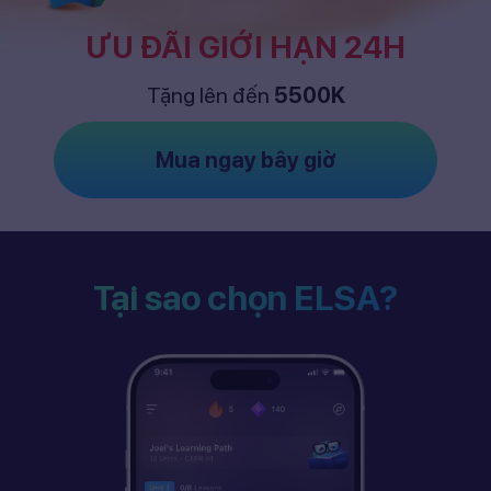
ƯU ĐÃI GIỚI HẠN 24H
Tặng lên đến
5500K
Mua ngay bây giờ
Tại sao chọn ELSA?