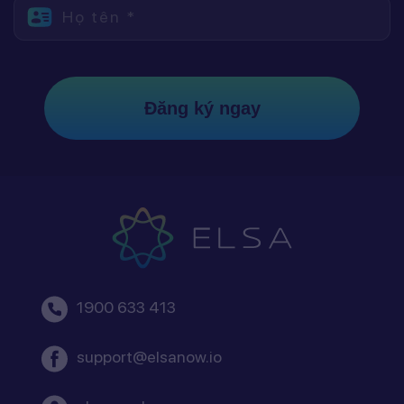
Họ tên *
Đăng ký ngay
1900 633 413
support@elsanow.io