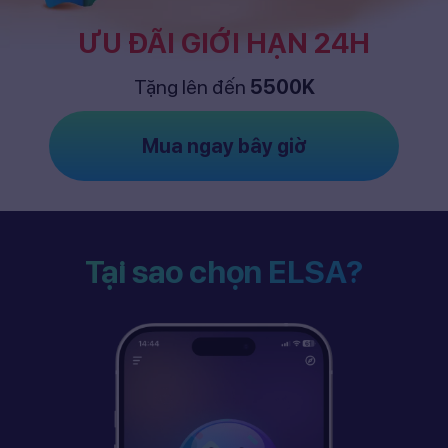
ƯU ĐÃI GIỚI HẠN 24H
Tặng lên đến
5500K
Mua ngay bây giờ
Tại sao chọn ELSA?