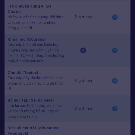
Trò chuyện cùng AI (AI
Chats)
Nhập vai các tình huống đời thực
Bị giới hạn
và luyện phản xạ nói tự nhiên
cùng gia sư AI.
Khóa học (Courses)
Truy cập toàn bộ các khóa học
chuyên biệt, bao gồm luyện thi
(IELTS, TOEFL), tiếng Anh thương
mại và nhiều hơn nữa.
Chủ đề (Topics)
Truy cập đầy đủ thư viện bài học
Bị giới hạn
phong phú với nhiều chủ đề thực
tế.
Bộ học tập (Study Sets)
Lưu lại các bộ từ vựng yêu thích
Bị giới hạn
và học từ những bộ sưu tập do
cộng đồng tạo ra.
Sửa lỗi chi tiết (Advanced
Feedback)