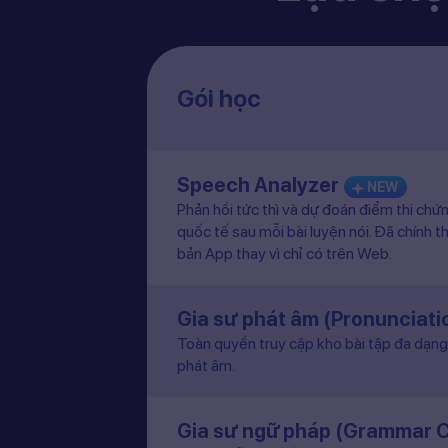
Gói học
Speech Analyzer
NEW
Phản hồi tức thì và dự đoán điểm thi chứ
quốc tế sau mỗi bài luyện nói. Đã chính t
bản App thay vì chỉ có trên Web.
Gia sư phát âm (Pronunciat
Toàn quyền truy cập kho bài tập đa dạng 
phát âm.
Gia sư ngữ pháp (Grammar 