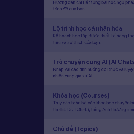
Hướng dẫn chi tiết từng bài học ngữ pháp
trình độ của bạn
Lộ trình học cá nhân hóa
Kế hoạch học tập được thiết kế riêng the
tiêu và sở thích của bạn.
Trò chuyện cùng AI (AI Chat
Nhập vai các tình huống đời thực và luyệ
nhiên cùng gia sư AI.
Khóa học (Courses)
Truy cập toàn bộ các khóa học chuyên b
thi (IELTS, TOEFL), tiếng Anh thương mại
Chủ đề (Topics)