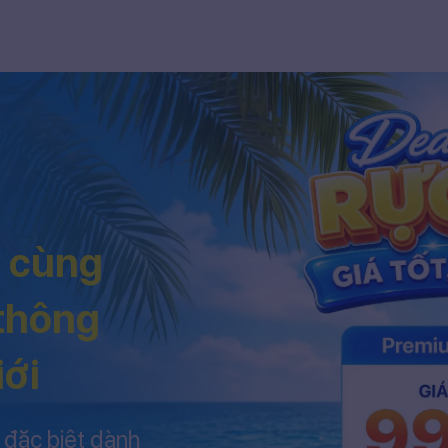
h cùng
 thông
iới
 đặc biệt dành