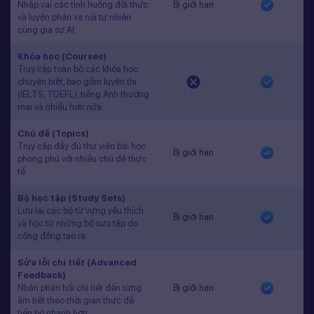
Nhập vai các tình huống đời thực
Bị giới hạn
và luyện phản xạ nói tự nhiên
cùng gia sư AI.
Khóa học (Courses)
Truy cập toàn bộ các khóa học
chuyên biệt, bao gồm luyện thi
(IELTS, TOEFL), tiếng Anh thương
mại và nhiều hơn nữa.
Chủ đề (Topics)
Truy cập đầy đủ thư viện bài học
Bị giới hạn
phong phú với nhiều chủ đề thực
tế.
Bộ học tập (Study Sets)
Lưu lại các bộ từ vựng yêu thích
Bị giới hạn
và học từ những bộ sưu tập do
cộng đồng tạo ra.
Sửa lỗi chi tiết (Advanced
Feedback)
Nhận phản hồi chi tiết đến từng
Bị giới hạn
âm tiết theo thời gian thực để
tiến bộ nhanh hơn.