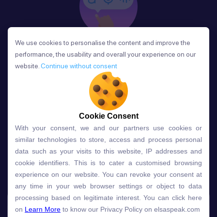
We use cookies to personalise the content and improve the
We use cookies to personalise the content and improve the
Phản Hồi
performance, the usability and overall your experience on our
performance, the usability and overall your experience on our
Sau mỗi bài học, người học nhận phản hồi về phát
website.
website.
Continue without consent
Continue without consent
âm và ngữ pháp ngay lập tức, giúp cải thiện kỹ năng
và tiến bộ nhanh chóng.
Cookie Consent
Cookie Consent
With your consent, we and our partners use cookies or
With your consent, we and our partners use cookies or
Lựa chọn gói học ELSA dành
similar technologies to store, access and process personal
similar technologies to store, access and process personal
data such as your visits to this website, IP addresses and
data such as your visits to this website, IP addresses and
cho bạn
cookie identifiers. This is to cater a customised browsing
cookie identifiers. This is to cater a customised browsing
experience on our website. You can revoke your consent at
experience on our website. You can revoke your consent at
any time in your web browser settings or object to data
any time in your web browser settings or object to data
Gói học
Free
Premium
processing based on legitimate interest. You can click here
processing based on legitimate interest. You can click here
on
on
Learn More
Learn More
to know our Privacy Policy on elsaspeak.com
to know our Privacy Policy on elsaspeak.com
Speech Analyzer
NEW