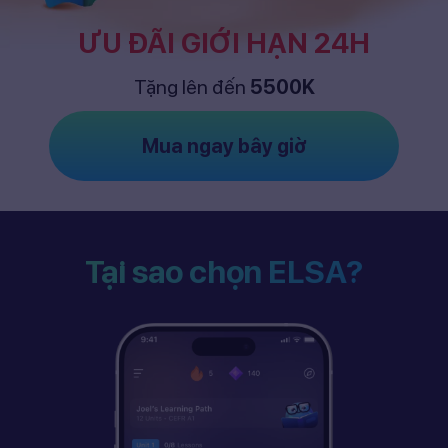
ƯU ĐÃI GIỚI HẠN 24H
Tặng lên đến
5500K
Mua ngay bây giờ
Tại sao chọn ELSA?