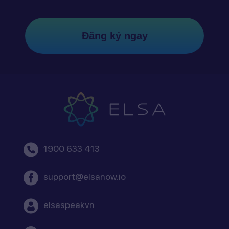
Đăng ký ngay
1900 633 413
support@elsanow.io
elsaspeakvn