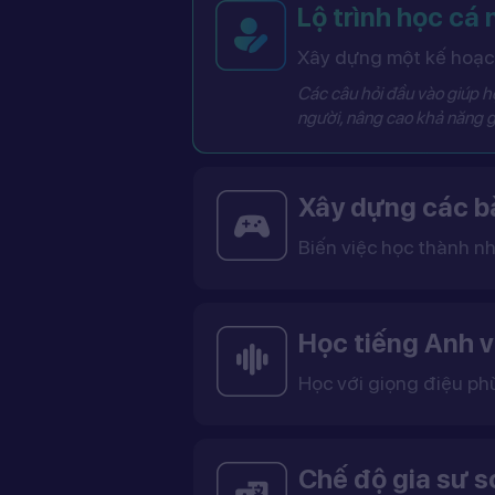
Lộ trình học cá
Xây dựng một kế hoạch
Các câu hỏi đầu vào giúp hệ
người, nâng cao khả năng g
Xây dựng các bà
Biến việc học thành nh
Các bài học được thiết kế dưới dạng trò chơi tương tác có điểm số, cấp độ và bảng thành tích, giúp việc học trở nên thú vị và không còn
Học tiếng Anh v
Học với giọng điệu ph
Bạn có thể lựa chọn giọng tiếng Anh Mỹ (US) hoặc tiếng Anh Anh (UK), cùng với giọng nam ho
Việc học với giọng phù hợp giúp bạn làm quen với cách phát âm chuẩn, n
Chế độ gia sư 