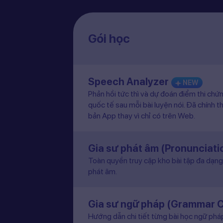
Gói học
Speech Analyzer
NEW
Phản hồi tức thì và dự đoán điểm thi chứ
quốc tế sau mỗi bài luyện nói. Đã chính t
bản App thay vì chỉ có trên Web.
Gia sư phát âm (Pronunciat
Toàn quyền truy cập kho bài tập đa dạng 
phát âm.
Gia sư ngữ pháp (Grammar 
Hướng dẫn chi tiết từng bài học ngữ pháp