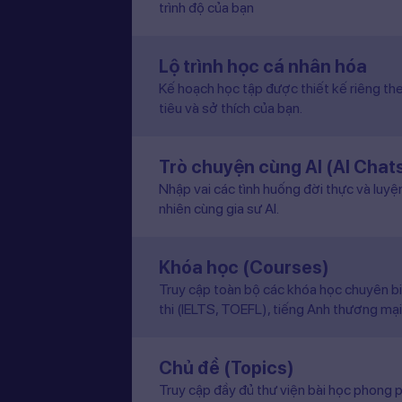
trình độ của bạn
Lộ trình học cá nhân hóa
Kế hoạch học tập được thiết kế riêng the
tiêu và sở thích của bạn.
Trò chuyện cùng AI (AI Chat
Nhập vai các tình huống đời thực và luyệ
nhiên cùng gia sư AI.
Khóa học (Courses)
Truy cập toàn bộ các khóa học chuyên b
thi (IELTS, TOEFL), tiếng Anh thương mại
Chủ đề (Topics)
Truy cập đầy đủ thư viện bài học phong p