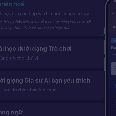
 nhân hoá
 học tập phù hợp và chỉ dành riêng cho bạn
 thống phân tích và tạo lộ trình học riêng biệt cho mỗi
iao tiếp thực tế nhanh chóng và hiệu quả
i học dưới dạng Trò chơi
ững trò chơi thú vị
 khô khan, từ đó tạo ra một môi trường học tập đầy động lực và hứng thú.
ới giọng Gia sư AI bạn yêu thích
ù hợp do chính bạn lựa chọn
ặc nữ theo sở thích.
gữ điệu tự nhiên và cải thiện khả năng nghe – nói hiệu quả hơn.
song ngữ