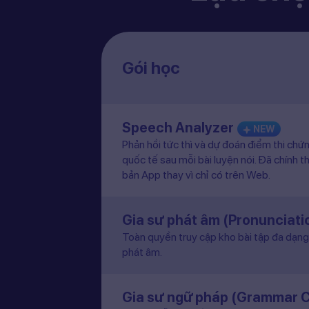
Gói học
Speech Analyzer
NEW
Phản hồi tức thì và dự đoán điểm thi chứ
quốc tế sau mỗi bài luyện nói. Đã chính t
bản App thay vì chỉ có trên Web.
Gia sư phát âm (Pronunciat
Toàn quyền truy cập kho bài tập đa dạng 
phát âm.
Gia sư ngữ pháp (Grammar 