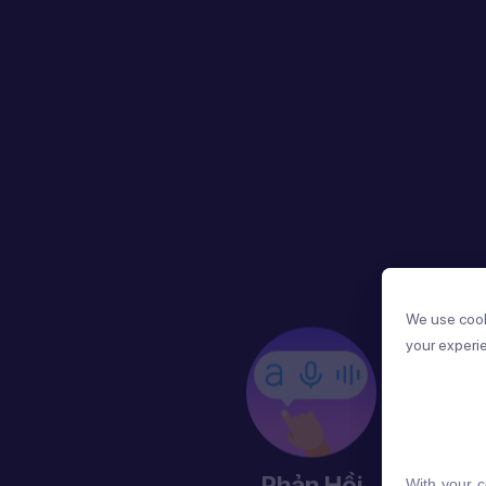
We use cook
We use cook
your experi
your experi
Phản Hồi
With your c
With your c