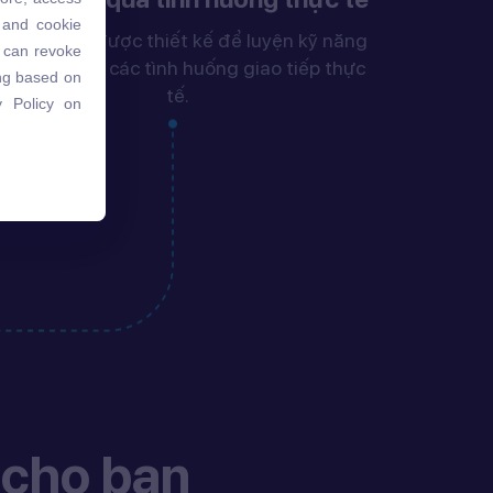
 and cookie
 and cookie
ác bài học được thiết kế để luyện kỹ năng
u can revoke
u can revoke
iao tiếp qua các tình huống giao tiếp thực
ing based on
ing based on
tế.
 Policy on
 Policy on
 cho bạn