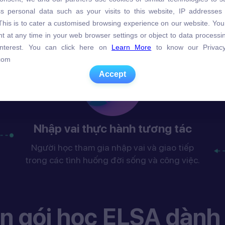
s personal data such as your visits to this website, IP addresses
s personal data such as your visits to this website, IP addresses
về
C
. This is to cater a customised browsing experience on our website. Yo
. This is to cater a customised browsing experience on our website. Yo
ải
g
t at any time in your web browser settings or object to data process
t at any time in your web browser settings or object to data process
 interest. You can click here on
 interest. You can click here on
Learn More
Learn More
to know our Privacy
to know our Privacy
com
com
Accept
Accept
Nhập vai thực hành tương tác
Người học tham gia nhập vai và giao tiếp
trong các tình huống đời sống và công việc.
n gói học ELSA dành