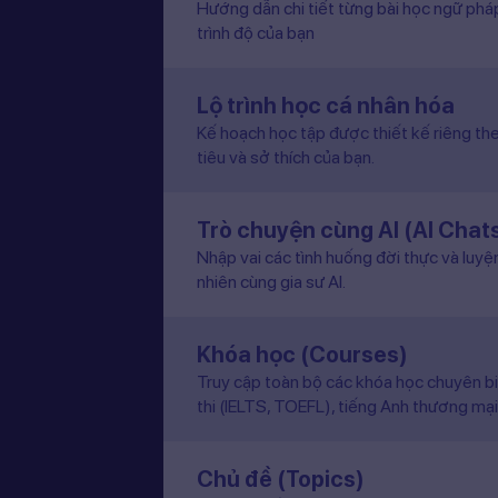
Hướng dẫn chi tiết từng bài học ngữ pháp
trình độ của bạn
Lộ trình học cá nhân hóa
Kế hoạch học tập được thiết kế riêng the
tiêu và sở thích của bạn.
Trò chuyện cùng AI (AI Chat
Nhập vai các tình huống đời thực và luyệ
nhiên cùng gia sư AI.
Khóa học (Courses)
Truy cập toàn bộ các khóa học chuyên b
thi (IELTS, TOEFL), tiếng Anh thương mại
Chủ đề (Topics)