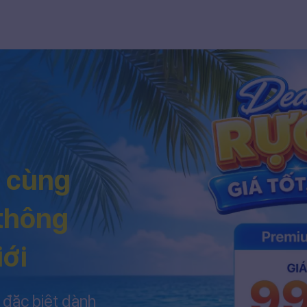
h cùng
 thông
iới
 đặc biệt dành