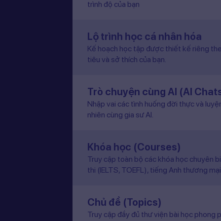
trình độ của bạn
Lộ trình học cá nhân hóa
Kế hoạch học tập được thiết kế riêng the
tiêu và sở thích của bạn.
Trò chuyện cùng AI (AI Chat
Nhập vai các tình huống đời thực và luyệ
nhiên cùng gia sư AI.
Khóa học (Courses)
Truy cập toàn bộ các khóa học chuyên b
thi (IELTS, TOEFL), tiếng Anh thương mại
Chủ đề (Topics)
Truy cập đầy đủ thư viện bài học phong p