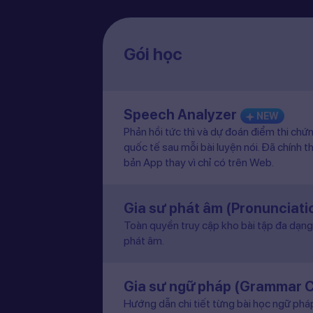
Gói học
Speech Analyzer
NEW
Phản hồi tức thì và dự đoán điểm thi chứ
quốc tế sau mỗi bài luyện nói. Đã chính t
bản App thay vì chỉ có trên Web.
Gia sư phát âm (Pronunciat
Toàn quyền truy cập kho bài tập đa dạng 
phát âm.
Gia sư ngữ pháp (Grammar 
Hướng dẫn chi tiết từng bài học ngữ pháp