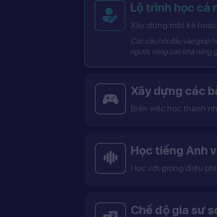
Lộ trình học cá
Xây dựng một kế hoạch
Các câu hỏi đầu vào giúp hệ
người, nâng cao khả năng g
Xây dựng các bà
Biến việc học thành nh
Các bài học được thiết kế dưới dạng trò chơi tương tác có điểm số, cấp độ và bảng thành tích, giúp việc học trở nên thú vị và không còn
Học tiếng Anh v
Học với giọng điệu ph
Bạn có thể lựa chọn giọng tiếng Anh Mỹ (US) hoặc tiếng Anh Anh (UK), cùng với giọng nam ho
Việc học với giọng phù hợp giúp bạn làm quen với cách phát âm chuẩn, n
Chế độ gia sư 