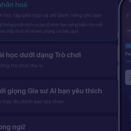
 nhân hoá
 học tập phù hợp và chỉ dành riêng cho bạn
 thống phân tích và tạo lộ trình học riêng biệt cho mỗi
iao tiếp thực tế nhanh chóng và hiệu quả
i học dưới dạng Trò chơi
ững trò chơi thú vị
 khô khan, từ đó tạo ra một môi trường học tập đầy động lực và hứng thú.
ới giọng Gia sư AI bạn yêu thích
ù hợp do chính bạn lựa chọn
ặc nữ theo sở thích.
gữ điệu tự nhiên và cải thiện khả năng nghe – nói hiệu quả hơn.
song ngữ