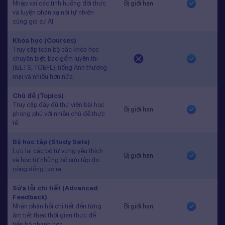
Nhập vai các tình huống đời thực
Bị giới hạn
và luyện phản xạ nói tự nhiên
cùng gia sư AI.
Khóa học (Courses)
Truy cập toàn bộ các khóa học
chuyên biệt, bao gồm luyện thi
(IELTS, TOEFL), tiếng Anh thương
mại và nhiều hơn nữa.
Chủ đề (Topics)
Truy cập đầy đủ thư viện bài học
Bị giới hạn
phong phú với nhiều chủ đề thực
tế.
Bộ học tập (Study Sets)
Lưu lại các bộ từ vựng yêu thích
Bị giới hạn
và học từ những bộ sưu tập do
cộng đồng tạo ra.
Sửa lỗi chi tiết (Advanced
Feedback)
Nhận phản hồi chi tiết đến từng
Bị giới hạn
âm tiết theo thời gian thực để
tiến bộ nhanh hơn.