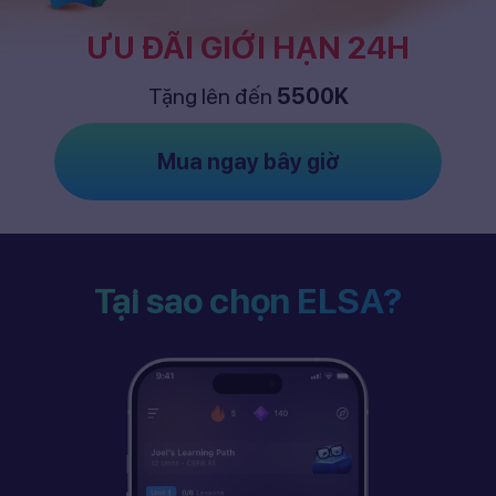
ƯU ĐÃI GIỚI HẠN 24H
Tặng lên đến
5500K
Mua ngay bây giờ
Tại sao chọn ELSA?