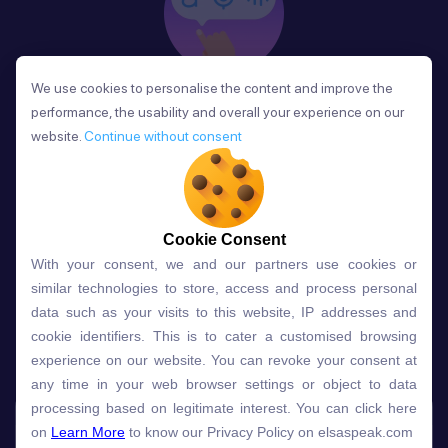
We use cookies to personalise the content and improve the
We use cookies to personalise the content and improve the
Phản Hồi
performance, the usability and overall your experience on our
performance, the usability and overall your experience on our
Sau mỗi bài học, người học nhận phản hồi về phát
website.
website.
Continue without consent
Continue without consent
âm và ngữ pháp ngay lập tức, giúp cải thiện kỹ năng
và tiến bộ nhanh chóng.
Cookie Consent
Cookie Consent
With your consent, we and our partners use cookies or
With your consent, we and our partners use cookies or
Lựa chọn gói học ELSA dành
similar technologies to store, access and process personal
similar technologies to store, access and process personal
data such as your visits to this website, IP addresses and
data such as your visits to this website, IP addresses and
cho bạn
cookie identifiers. This is to cater a customised browsing
cookie identifiers. This is to cater a customised browsing
experience on our website. You can revoke your consent at
experience on our website. You can revoke your consent at
any time in your web browser settings or object to data
any time in your web browser settings or object to data
Gói học
Free
Premium
processing based on legitimate interest. You can click here
processing based on legitimate interest. You can click here
on
on
Learn More
Learn More
to know our Privacy Policy on elsaspeak.com
to know our Privacy Policy on elsaspeak.com
Speech Analyzer
NEW