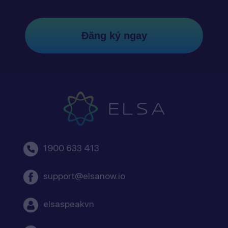
Đăng ký ngay
1900 633 413
support@elsanow.io
elsaspeakvn