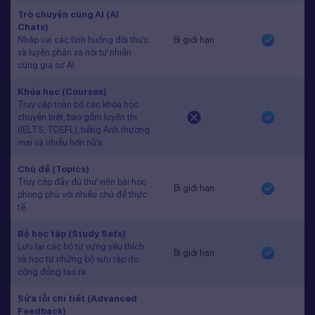
Trò chuyện cùng AI (AI
Chats)
Nhập vai các tình huống đời thực
Bị giới hạn
và luyện phản xạ nói tự nhiên
cùng gia sư AI.
Khóa học (Courses)
Truy cập toàn bộ các khóa học
chuyên biệt, bao gồm luyện thi
(IELTS, TOEFL), tiếng Anh thương
mại và nhiều hơn nữa.
Chủ đề (Topics)
Truy cập đầy đủ thư viện bài học
Bị giới hạn
phong phú với nhiều chủ đề thực
tế.
Bộ học tập (Study Sets)
Lưu lại các bộ từ vựng yêu thích
Bị giới hạn
và học từ những bộ sưu tập do
cộng đồng tạo ra.
Sửa lỗi chi tiết (Advanced
Feedback)