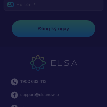
Họ tên *
Đăng ký ngay
1900 633 413
support@elsanow.io