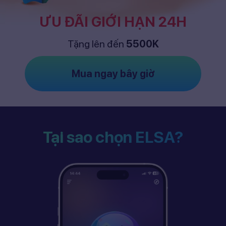
ƯU ĐÃI GIỚI HẠN 24H
Tặng lên đến
5500K
Mua ngay bây giờ
Tại sao chọn ELSA?