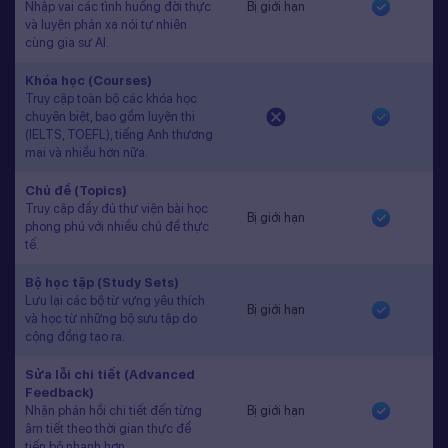
Nhập vai các tình huống đời thực
Bị giới hạn
và luyện phản xạ nói tự nhiên
cùng gia sư AI.
Khóa học (Courses)
Truy cập toàn bộ các khóa học
chuyên biệt, bao gồm luyện thi
(IELTS, TOEFL), tiếng Anh thương
mại và nhiều hơn nữa.
Chủ đề (Topics)
Truy cập đầy đủ thư viện bài học
Bị giới hạn
phong phú với nhiều chủ đề thực
tế.
Bộ học tập (Study Sets)
Lưu lại các bộ từ vựng yêu thích
Bị giới hạn
và học từ những bộ sưu tập do
cộng đồng tạo ra.
Sửa lỗi chi tiết (Advanced
Feedback)
Nhận phản hồi chi tiết đến từng
Bị giới hạn
âm tiết theo thời gian thực để
tiến bộ nhanh hơn.