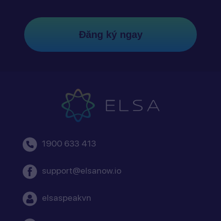
Đăng ký ngay
1900 633 413
support@elsanow.io
elsaspeakvn