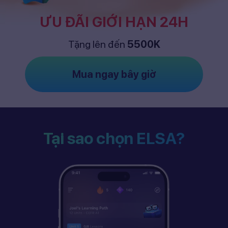
ƯU ĐÃI GIỚI HẠN 24H
Tặng lên đến
5500K
Mua ngay bây giờ
Tại sao chọn ELSA?