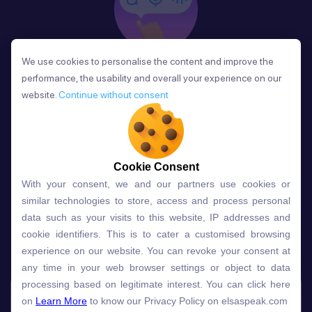
We use cookies to personalise the content and improve the
We use cookies to personalise the content and improve the
Phản Hồi
performance, the usability and overall your experience on our
performance, the usability and overall your experience on our
Sau mỗi bài học, người học nhận phản hồi về phát
website.
website.
Continue without consent
Continue without consent
âm và ngữ pháp ngay lập tức, giúp cải thiện kỹ năng
và tiến bộ nhanh chóng.
Cookie Consent
Cookie Consent
With your consent, we and our partners use cookies or
With your consent, we and our partners use cookies or
Lựa chọn gói học ELSA dành
similar technologies to store, access and process personal
similar technologies to store, access and process personal
data such as your visits to this website, IP addresses and
data such as your visits to this website, IP addresses and
cho bạn
cookie identifiers. This is to cater a customised browsing
cookie identifiers. This is to cater a customised browsing
experience on our website. You can revoke your consent at
experience on our website. You can revoke your consent at
any time in your web browser settings or object to data
any time in your web browser settings or object to data
Gói học
Free
Premium
processing based on legitimate interest. You can click here
processing based on legitimate interest. You can click here
on
on
Learn More
Learn More
to know our Privacy Policy on elsaspeak.com
to know our Privacy Policy on elsaspeak.com
Speech Analyzer
NEW