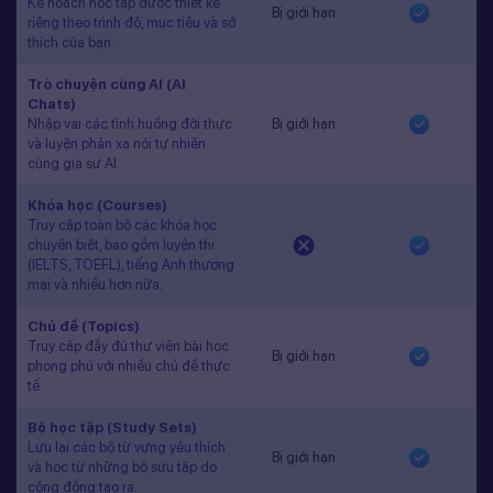
Kế hoạch học tập được thiết kế
Bị giới hạn
riêng theo trình độ, mục tiêu và sở
thích của bạn.
Trò chuyện cùng AI (AI
Chats)
Nhập vai các tình huống đời thực
Bị giới hạn
và luyện phản xạ nói tự nhiên
cùng gia sư AI.
Khóa học (Courses)
Truy cập toàn bộ các khóa học
chuyên biệt, bao gồm luyện thi
(IELTS, TOEFL), tiếng Anh thương
mại và nhiều hơn nữa.
Chủ đề (Topics)
Truy cập đầy đủ thư viện bài học
Bị giới hạn
phong phú với nhiều chủ đề thực
tế.
Bộ học tập (Study Sets)
Lưu lại các bộ từ vựng yêu thích
Bị giới hạn
và học từ những bộ sưu tập do
cộng đồng tạo ra.