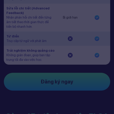
Sửa lỗi chi tiết (Advanced
Feedback)
Nhận phản hồi chi tiết đến từng
Bị giới hạn
âm tiết theo thời gian thực để
tiến bộ nhanh hơn.
Từ điển
Truy cập từ ngữ với phát âm
Trải nghiệm không quảng cáo
Không gián đoạn, giúp bạn tập
trung tối đa vào việc học.
Đăng ký ngay