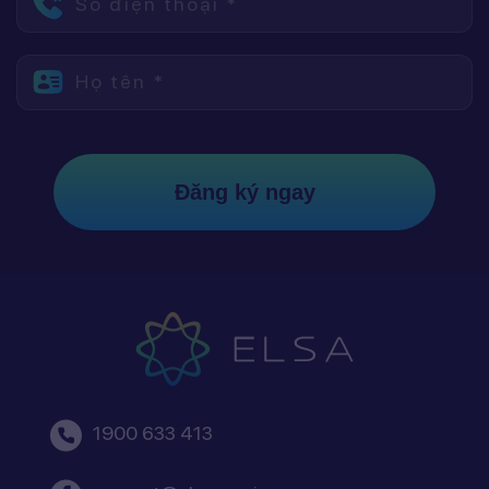
Số điện thoại *
Họ tên *
Đăng ký ngay
1900 633 413