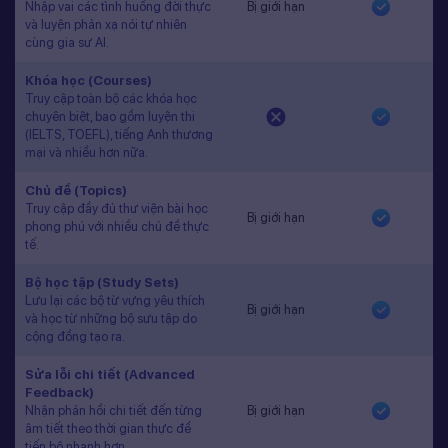
Nhập vai các tình huống đời thực
Bị giới hạn
và luyện phản xạ nói tự nhiên
cùng gia sư AI.
Khóa học (Courses)
Truy cập toàn bộ các khóa học
chuyên biệt, bao gồm luyện thi
(IELTS, TOEFL), tiếng Anh thương
mại và nhiều hơn nữa.
Chủ đề (Topics)
Truy cập đầy đủ thư viện bài học
Bị giới hạn
phong phú với nhiều chủ đề thực
tế.
Bộ học tập (Study Sets)
Lưu lại các bộ từ vựng yêu thích
Bị giới hạn
và học từ những bộ sưu tập do
cộng đồng tạo ra.
Sửa lỗi chi tiết (Advanced
Feedback)
Nhận phản hồi chi tiết đến từng
Bị giới hạn
âm tiết theo thời gian thực để
tiến bộ nhanh hơn.