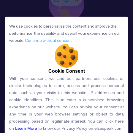
We use cookies to personalise the content and improve the
We use cookies to personalise the content and improve the
Phản Hồi
performance, the usability and overall your experience on our
performance, the usability and overall your experience on our
Sau mỗi bài học, người học nhận phản hồi về phát
website.
website.
Continue without consent
Continue without consent
âm và ngữ pháp ngay lập tức, giúp cải thiện kỹ năng
và tiến bộ nhanh chóng.
Cookie Consent
Cookie Consent
With your consent, we and our partners use cookies or
With your consent, we and our partners use cookies or
Lựa chọn gói học ELSA dành
similar technologies to store, access and process personal
similar technologies to store, access and process personal
data such as your visits to this website, IP addresses and
data such as your visits to this website, IP addresses and
cho bạn
cookie identifiers. This is to cater a customised browsing
cookie identifiers. This is to cater a customised browsing
experience on our website. You can revoke your consent at
experience on our website. You can revoke your consent at
any time in your web browser settings or object to data
any time in your web browser settings or object to data
Gói học
Free
Premium
processing based on legitimate interest. You can click here
processing based on legitimate interest. You can click here
on
on
Learn More
Learn More
to know our Privacy Policy on elsaspeak.com
to know our Privacy Policy on elsaspeak.com
Speech Analyzer
NEW