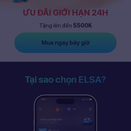
ƯU ĐÃI GIỚI HẠN 24H
Tặng lên đến
5500K
Mua ngay bây giờ
Tại sao chọn ELSA?