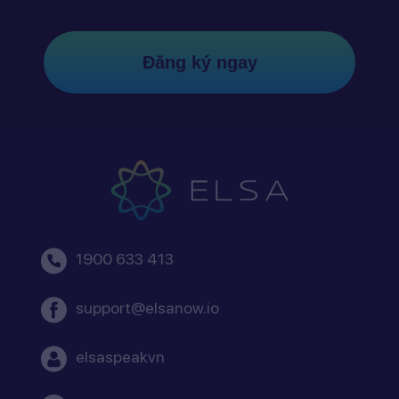
Đăng ký ngay
1900 633 413
support@elsanow.io
elsaspeakvn