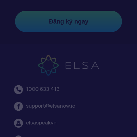
Đăng ký ngay
1900 633 413
support@elsanow.io
elsaspeakvn