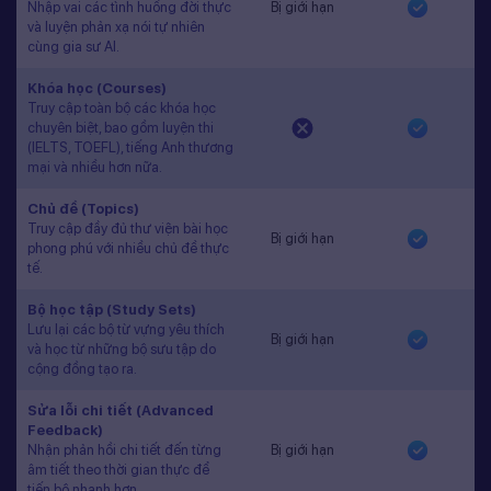
Nhập vai các tình huống đời thực
Bị giới hạn
và luyện phản xạ nói tự nhiên
cùng gia sư AI.
Khóa học (Courses)
Truy cập toàn bộ các khóa học
chuyên biệt, bao gồm luyện thi
(IELTS, TOEFL), tiếng Anh thương
mại và nhiều hơn nữa.
Chủ đề (Topics)
Truy cập đầy đủ thư viện bài học
Bị giới hạn
phong phú với nhiều chủ đề thực
tế.
Bộ học tập (Study Sets)
Lưu lại các bộ từ vựng yêu thích
Bị giới hạn
và học từ những bộ sưu tập do
cộng đồng tạo ra.
Sửa lỗi chi tiết (Advanced
Feedback)
Nhận phản hồi chi tiết đến từng
Bị giới hạn
âm tiết theo thời gian thực để
tiến bộ nhanh hơn.