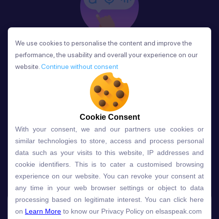
We use cookies to personalise the content and improve the
We use cookies to personalise the content and improve the
Phản Hồi
performance, the usability and overall your experience on our
performance, the usability and overall your experience on our
Sau mỗi bài học, người học nhận phản hồi về phát
website.
website.
Continue without consent
Continue without consent
âm và ngữ pháp ngay lập tức, giúp cải thiện kỹ năng
và tiến bộ nhanh chóng.
Cookie Consent
Cookie Consent
With your consent, we and our partners use cookies or
With your consent, we and our partners use cookies or
Lựa chọn gói học ELSA dành
similar technologies to store, access and process personal
similar technologies to store, access and process personal
data such as your visits to this website, IP addresses and
data such as your visits to this website, IP addresses and
cho bạn
cookie identifiers. This is to cater a customised browsing
cookie identifiers. This is to cater a customised browsing
experience on our website. You can revoke your consent at
experience on our website. You can revoke your consent at
any time in your web browser settings or object to data
any time in your web browser settings or object to data
Gói học
Free
Premium
processing based on legitimate interest. You can click here
processing based on legitimate interest. You can click here
on
on
Learn More
Learn More
to know our Privacy Policy on elsaspeak.com
to know our Privacy Policy on elsaspeak.com
Speech Analyzer
NEW