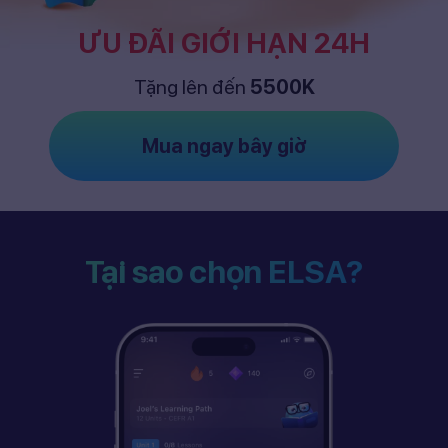
ƯU ĐÃI GIỚI HẠN 24H
Tặng lên đến
5500K
Mua ngay bây giờ
Tại sao chọn ELSA?