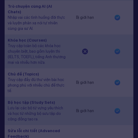
Trò chuyện cùng AI (AI
Chats)
Nhập vai các tình huống đời thực
Bị giới hạn
và luyện phản xạ nói tự nhiên
cùng gia sư AI.
Khóa học (Courses)
Truy cập toàn bộ các khóa học
chuyên biệt, bao gồm luyện thi
(IELTS, TOEFL), tiếng Anh thương
mại và nhiều hơn nữa.
Chủ đề (Topics)
Truy cập đầy đủ thư viện bài học
Bị giới hạn
phong phú với nhiều chủ đề thực
tế.
Bộ học tập (Study Sets)
Lưu lại các bộ từ vựng yêu thích
Bị giới hạn
và học từ những bộ sưu tập do
cộng đồng tạo ra.
Sửa lỗi chi tiết (Advanced
Feedback)