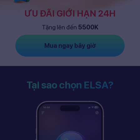
ƯU ĐÃI GIỚI HẠN 24H
Tặng lên đến
5500K
Mua ngay bây giờ
Tại sao chọn ELSA?