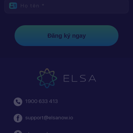
Họ tên *
Đăng ký ngay
1900 633 413
support@elsanow.io