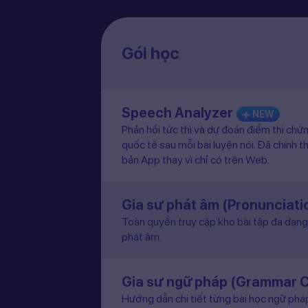
Gói học
Speech Analyzer
NEW
Phản hồi tức thì và dự đoán điểm thi chứ
quốc tế sau mỗi bài luyện nói. Đã chính t
bản App thay vì chỉ có trên Web.
Gia sư phát âm (Pronunciat
Toàn quyền truy cập kho bài tập đa dạng 
phát âm.
Gia sư ngữ pháp (Grammar 
Hướng dẫn chi tiết từng bài học ngữ pháp