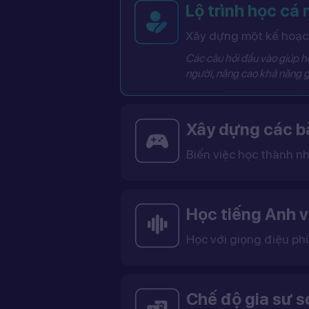
Lộ trình học cá
Xây dựng một kế hoạch
Các câu hỏi đầu vào giúp hệ
người, nâng cao khả năng g
Xây dựng các bà
Biến việc học thành nh
Các bài học được thiết kế dưới dạng trò chơi tương tác có điểm số, cấp độ và bảng thành tích, giúp việc học trở nên thú vị và không còn
Học tiếng Anh v
Học với giọng điệu ph
Bạn có thể lựa chọn giọng tiếng Anh Mỹ (US) hoặc tiếng Anh Anh (UK), cùng với giọng nam ho
Việc học với giọng phù hợp giúp bạn làm quen với cách phát âm chuẩn, n
Chế độ gia sư 