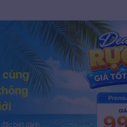
h cùng
 thông
iới
 đặc biệt dành