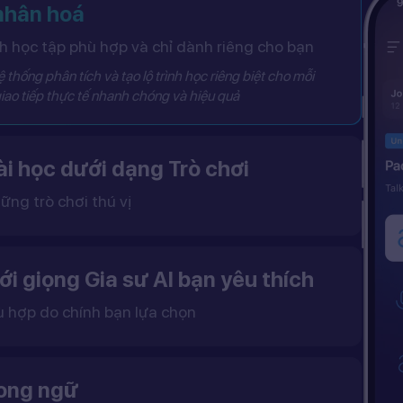
 nhân hoá
 học tập phù hợp và chỉ dành riêng cho bạn
 thống phân tích và tạo lộ trình học riêng biệt cho mỗi
iao tiếp thực tế nhanh chóng và hiệu quả
i học dưới dạng Trò chơi
ững trò chơi thú vị
 khô khan, từ đó tạo ra một môi trường học tập đầy động lực và hứng thú.
ới giọng Gia sư AI bạn yêu thích
ù hợp do chính bạn lựa chọn
ặc nữ theo sở thích.
gữ điệu tự nhiên và cải thiện khả năng nghe – nói hiệu quả hơn.
song ngữ