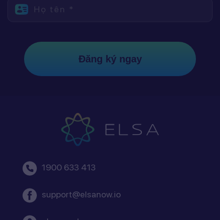
Họ tên *
Đăng ký ngay
1900 633 413
support@elsanow.io