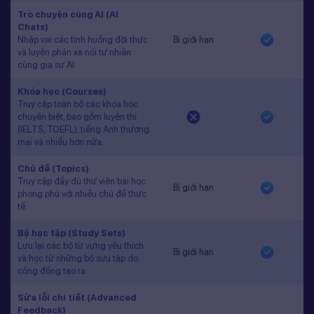
Trò chuyện cùng AI (AI
Chats)
Nhập vai các tình huống đời thực
Bị giới hạn
và luyện phản xạ nói tự nhiên
cùng gia sư AI.
Khóa học (Courses)
Truy cập toàn bộ các khóa học
chuyên biệt, bao gồm luyện thi
(IELTS, TOEFL), tiếng Anh thương
mại và nhiều hơn nữa.
Chủ đề (Topics)
Truy cập đầy đủ thư viện bài học
Bị giới hạn
phong phú với nhiều chủ đề thực
tế.
Bộ học tập (Study Sets)
Lưu lại các bộ từ vựng yêu thích
Bị giới hạn
và học từ những bộ sưu tập do
cộng đồng tạo ra.
Sửa lỗi chi tiết (Advanced
Feedback)