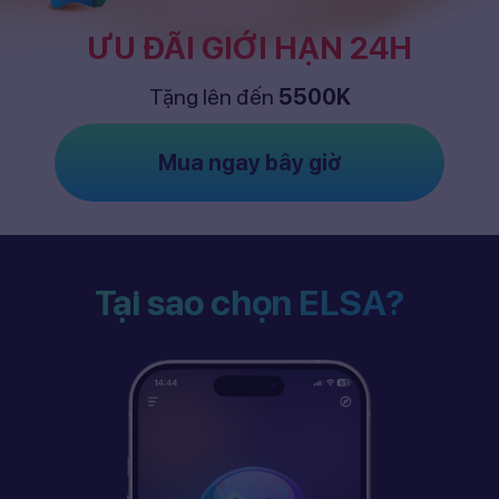
ƯU ĐÃI GIỚI HẠN 24H
Tặng lên đến
5500K
Mua ngay bây giờ
Tại sao chọn ELSA?