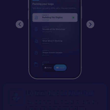
Lộ trình học cá nhân hoá
Xây dựng một kế hoạch học tập phù
hợp và chỉ dành riêng cho bạn