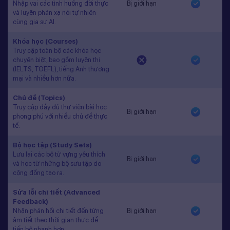
Nhập vai các tình huống đời thực
Bị giới hạn
và luyện phản xạ nói tự nhiên
cùng gia sư AI.
Khóa học (Courses)
Truy cập toàn bộ các khóa học
chuyên biệt, bao gồm luyện thi
(IELTS, TOEFL), tiếng Anh thương
mại và nhiều hơn nữa.
Chủ đề (Topics)
Truy cập đầy đủ thư viện bài học
Bị giới hạn
phong phú với nhiều chủ đề thực
tế.
Bộ học tập (Study Sets)
Lưu lại các bộ từ vựng yêu thích
Bị giới hạn
và học từ những bộ sưu tập do
cộng đồng tạo ra.
Sửa lỗi chi tiết (Advanced
Feedback)
Nhận phản hồi chi tiết đến từng
Bị giới hạn
âm tiết theo thời gian thực để
tiến bộ nhanh hơn.