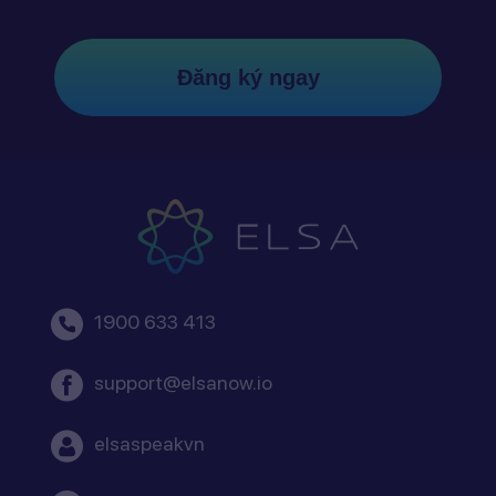
Đăng ký ngay
1900 633 413
support@elsanow.io
elsaspeakvn