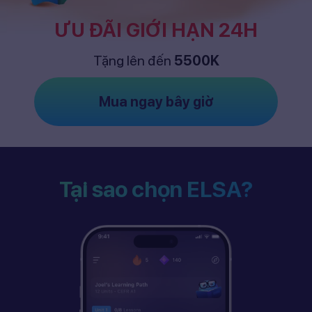
ƯU ĐÃI GIỚI HẠN 24H
Tặng lên đến
5500K
Mua ngay bây giờ
Tại sao chọn ELSA?