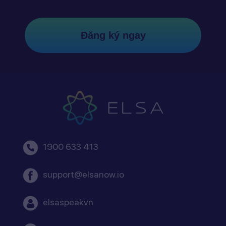
Đăng ký ngay
1900 633 413
support@elsanow.io
elsaspeakvn