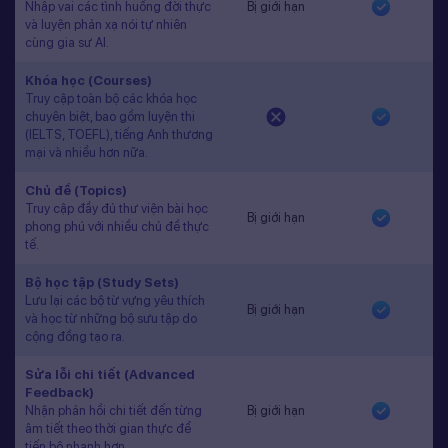
Nhập vai các tình huống đời thực
Bị giới hạn
và luyện phản xạ nói tự nhiên
cùng gia sư AI.
Khóa học (Courses)
Truy cập toàn bộ các khóa học
chuyên biệt, bao gồm luyện thi
(IELTS, TOEFL), tiếng Anh thương
mại và nhiều hơn nữa.
Chủ đề (Topics)
Truy cập đầy đủ thư viện bài học
Bị giới hạn
phong phú với nhiều chủ đề thực
tế.
Bộ học tập (Study Sets)
Lưu lại các bộ từ vựng yêu thích
Bị giới hạn
và học từ những bộ sưu tập do
cộng đồng tạo ra.
Sửa lỗi chi tiết (Advanced
Feedback)
Nhận phản hồi chi tiết đến từng
Bị giới hạn
âm tiết theo thời gian thực để
tiến bộ nhanh hơn.