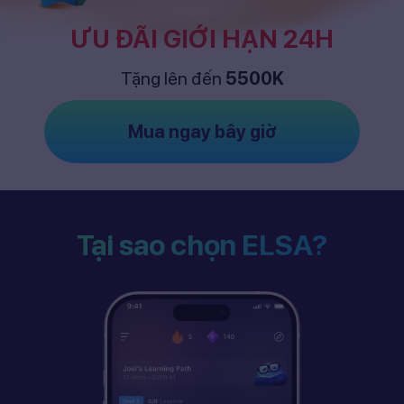
ƯU ĐÃI GIỚI HẠN 24H
Tặng lên đến
5500K
Mua ngay bây giờ
Tại sao chọn ELSA?