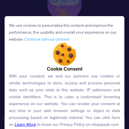
We use cookies to personalise the content and improve the
We use cookies to personalise the content and improve the
Phản Hồi
performance, the usability and overall your experience on our
performance, the usability and overall your experience on our
Sau mỗi bài học, người học nhận phản hồi về phát
website.
website.
Continue without consent
Continue without consent
âm và ngữ pháp ngay lập tức, giúp cải thiện kỹ năng
và tiến bộ nhanh chóng.
Cookie Consent
Cookie Consent
With your consent, we and our partners use cookies or
With your consent, we and our partners use cookies or
Lựa chọn gói học ELSA dành
similar technologies to store, access and process personal
similar technologies to store, access and process personal
data such as your visits to this website, IP addresses and
data such as your visits to this website, IP addresses and
cho bạn
cookie identifiers. This is to cater a customised browsing
cookie identifiers. This is to cater a customised browsing
experience on our website. You can revoke your consent at
experience on our website. You can revoke your consent at
any time in your web browser settings or object to data
any time in your web browser settings or object to data
Gói học
Free
Premium
processing based on legitimate interest. You can click here
processing based on legitimate interest. You can click here
on
on
Learn More
Learn More
to know our Privacy Policy on elsaspeak.com
to know our Privacy Policy on elsaspeak.com
Speech Analyzer
NEW