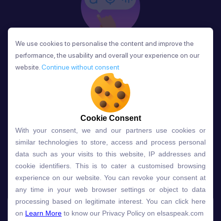
We use cookies to personalise the content and improve the
We use cookies to personalise the content and improve the
Phản Hồi
performance, the usability and overall your experience on our
performance, the usability and overall your experience on our
Sau mỗi bài học, người học nhận phản hồi về phát
website.
website.
Continue without consent
Continue without consent
âm và ngữ pháp ngay lập tức, giúp cải thiện kỹ năng
và tiến bộ nhanh chóng.
Cookie Consent
Cookie Consent
With your consent, we and our partners use cookies or
With your consent, we and our partners use cookies or
Lựa chọn gói học ELSA dành
similar technologies to store, access and process personal
similar technologies to store, access and process personal
data such as your visits to this website, IP addresses and
data such as your visits to this website, IP addresses and
cho bạn
cookie identifiers. This is to cater a customised browsing
cookie identifiers. This is to cater a customised browsing
experience on our website. You can revoke your consent at
experience on our website. You can revoke your consent at
any time in your web browser settings or object to data
any time in your web browser settings or object to data
Gói học
Free
Premium
processing based on legitimate interest. You can click here
processing based on legitimate interest. You can click here
on
on
Learn More
Learn More
to know our Privacy Policy on elsaspeak.com
to know our Privacy Policy on elsaspeak.com
Speech Analyzer
NEW