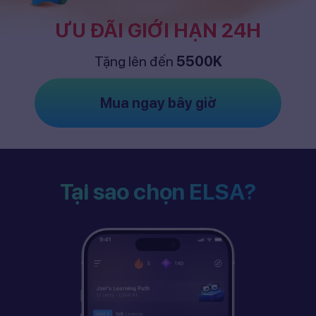
ƯU ĐÃI GIỚI HẠN 24H
Tặng lên đến
5500K
Mua ngay bây giờ
Tại sao chọn ELSA?