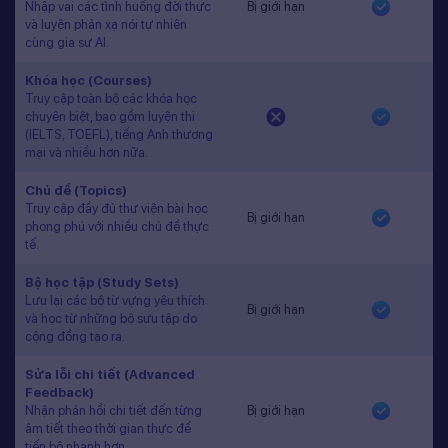
Nhập vai các tình huống đời thực
Bị giới hạn
và luyện phản xạ nói tự nhiên
cùng gia sư AI.
Khóa học (Courses)
Truy cập toàn bộ các khóa học
chuyên biệt, bao gồm luyện thi
(IELTS, TOEFL), tiếng Anh thương
mại và nhiều hơn nữa.
Chủ đề (Topics)
Truy cập đầy đủ thư viện bài học
Bị giới hạn
phong phú với nhiều chủ đề thực
tế.
Bộ học tập (Study Sets)
Lưu lại các bộ từ vựng yêu thích
Bị giới hạn
và học từ những bộ sưu tập do
cộng đồng tạo ra.
Sửa lỗi chi tiết (Advanced
Feedback)
Nhận phản hồi chi tiết đến từng
Bị giới hạn
âm tiết theo thời gian thực để
tiến bộ nhanh hơn.