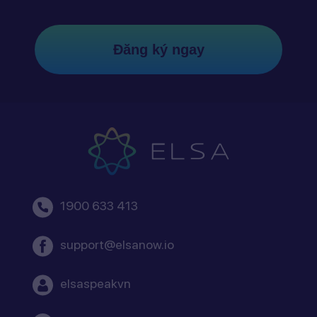
Đăng ký ngay
1900 633 413
support@elsanow.io
elsaspeakvn