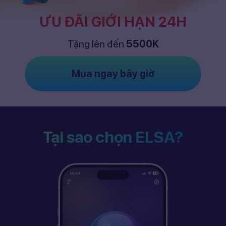
ƯU ĐÃI GIỚI HẠN 24H
Tặng lên đến
5500K
Mua ngay bây giờ
Tại sao chọn ELSA?