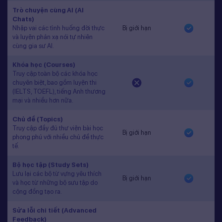
Trò chuyện cùng AI (AI
Chats)
Nhập vai các tình huống đời thực
Bị giới hạn
và luyện phản xạ nói tự nhiên
cùng gia sư AI.
Khóa học (Courses)
Truy cập toàn bộ các khóa học
chuyên biệt, bao gồm luyện thi
(IELTS, TOEFL), tiếng Anh thương
mại và nhiều hơn nữa.
Chủ đề (Topics)
Truy cập đầy đủ thư viện bài học
Bị giới hạn
phong phú với nhiều chủ đề thực
tế.
Bộ học tập (Study Sets)
Lưu lại các bộ từ vựng yêu thích
Bị giới hạn
và học từ những bộ sưu tập do
cộng đồng tạo ra.
Sửa lỗi chi tiết (Advanced
Feedback)