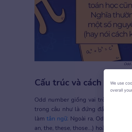
Odd n
Cấu trúc và cách dùng
We use cook
We use cook
overall you
overall you
Odd number giống vai trò là một
d
trong câu như là đứng đầu câu đón
làm
tâ
n
ngữ
. Ngoài ra, Odd number
an, the, these, those…) hoặc sau các
With your c