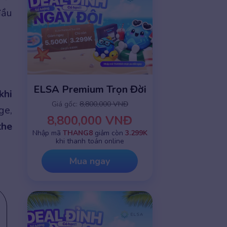
đầu
ELSA Premium Trọn Đời
khi
Giá gốc:
8,800,000 VNĐ
ge,
8,800,000 VNĐ
the
Nhập mã
THANG8
giảm còn
3.299K
khi thanh toán online
Mua ngay