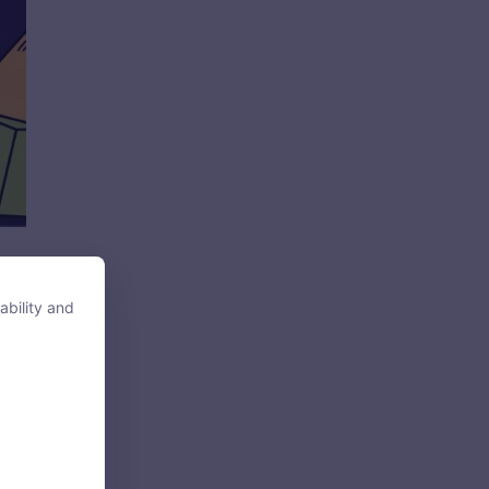
ability and
ability and
trí
 từ
(a,
tore, access