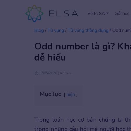
Về ELSA
Gói học
Blog
/
Từ vựng
/
Từ vựng thông dụng
/
Odd numbe
Odd number là gì? Khá
dễ hiểu
17/05/2026 | Admin
Mục lục
hiện
Trong toán học cơ bản chúng ta t
trong những câu hỏi mà người học t