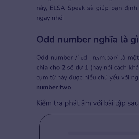
này, ELSA Speak sẽ giúp bạn định 
ngay nhé!
Odd number nghĩa là gì
Odd number /ˈɒd ˌnʌm.bər/ là mộ
chia cho 2 sẽ dư 1
(hay nói cách khá
cụm từ này được hiểu chủ yếu với n
number two
.
Kiểm tra phát âm với bài tập sau