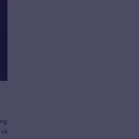
ạng
 và