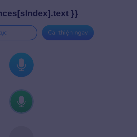
nces[sIndex].text }}
tục
Cải thiện ngay