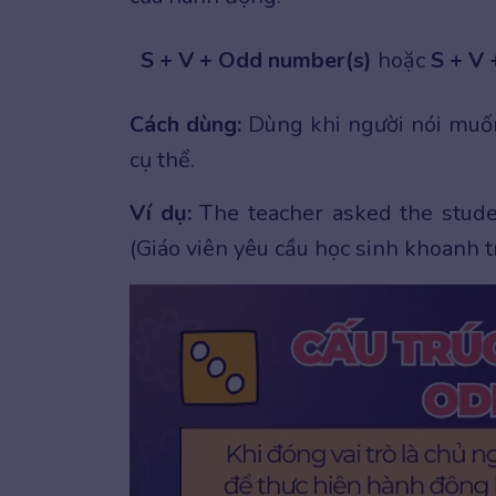
S + V + Odd number(s)
hoặc
S + V 
Cách dùng:
Dùng khi người nói muốn
cụ thể.
Ví dụ:
The teacher asked the stude
(Giáo viên yêu cầu học sinh khoanh tr