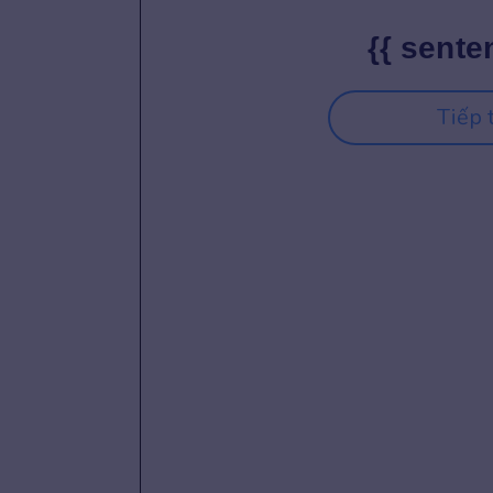
{{ sente
Tiếp 