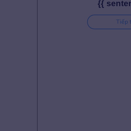
{{ sente
Tiếp 