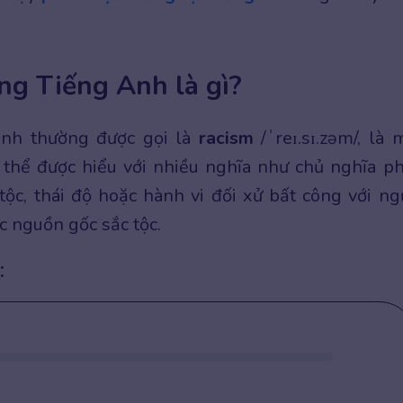
ng Tiếng Anh là gì?
Anh thường được gọi là
racism
/ˈreɪ.sɪ.zəm/, là 
 thể được hiểu với nhiều nghĩa như chủ nghĩa p
tộc, thái độ hoặc hành vi đối xử bất công với ng
c nguồn gốc sắc tộc.
: