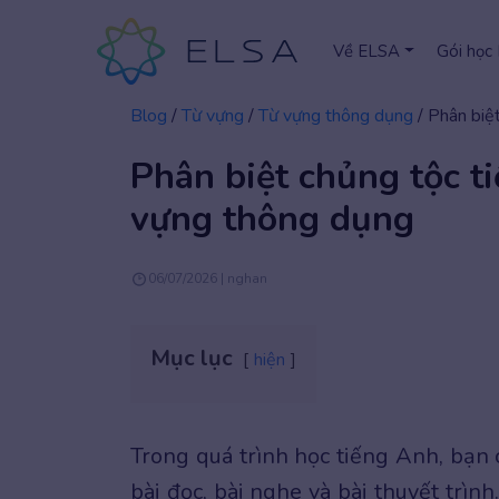
Về ELSA
Gói học
Blog
/
Từ vựng
/
Từ vựng thông dụng
/
Phân biệ
Phân biệt chủng tộc t
vựng thông dụng
06/07/2026 | nghan
Mục lục
hiện
Trong quá trình học tiếng Anh, bạn 
bài đọc, bài nghe và bài thuyết trìn