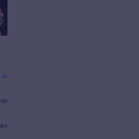
ý
từ
nói
nên