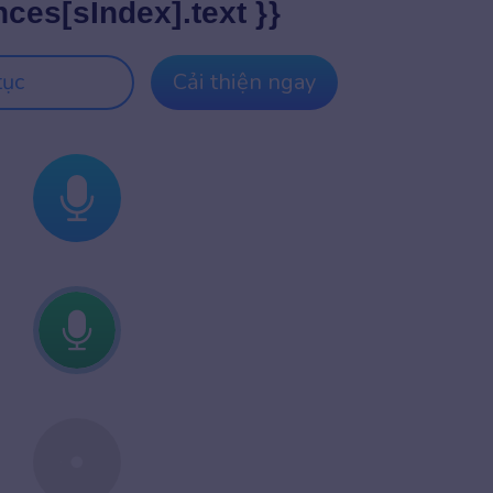
nces[sIndex].text }}
tục
Cải thiện ngay