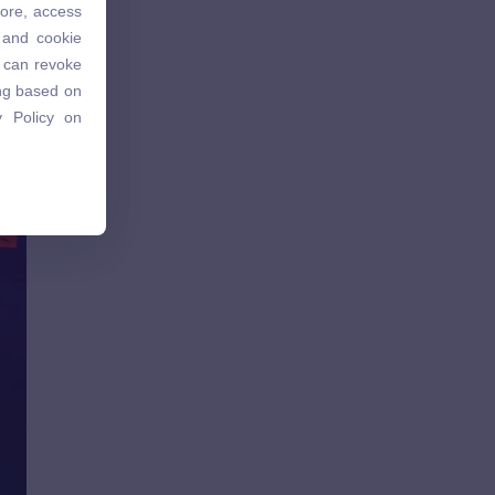
tore, access
 and cookie
 and cookie
u can revoke
u can revoke
ing based on
ing based on
 Policy on
 Policy on