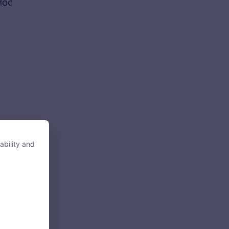
Học
ability and
ability and
tore, access