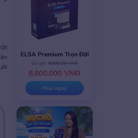
một
ELSA Premium Trọn Đời
hân
Giá gốc:
8,800,000 VNĐ
ười
8,800,000 VNĐ
Mua ngay