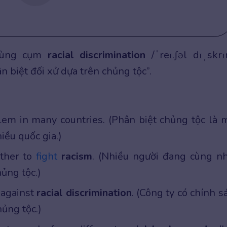
 dùng cụm
racial discrimination
/ˈreɪ.ʃəl dɪˌskrɪ
 biệt đối xử dựa trên chủng tộc”.
blem in many countries. (Phân biệt chủng tộc là 
iều quốc gia.)
ther to
fight
racism
. (Nhiều người đang cùng n
ủng tộc.)
 against
racial discrimination
. (Công ty có chính s
ủng tộc.)