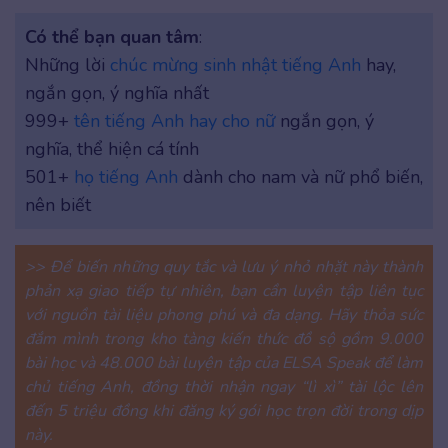
Có thể bạn quan tâm
:
Những lời
chúc mừng sinh nhật tiếng Anh
hay,
ngắn gọn, ý nghĩa nhất
999+
tên tiếng Anh hay cho nữ
ngắn gọn, ý
nghĩa, thể hiện cá tính
501+
họ tiếng Anh
dành cho nam và nữ phổ biến,
nên biết
>> Để biến những quy tắc và lưu ý nhỏ nhặt này thành
phản xạ giao tiếp tự nhiên, bạn cần luyện tập liên tục
với nguồn tài liệu phong phú và đa dạng. Hãy thỏa sức
đắm mình trong kho tàng kiến thức đồ sộ gồm 9.000
bài học và 48.000 bài luyện tập của ELSA Speak để làm
chủ tiếng Anh, đồng thời nhận ngay “lì xì” tài lộc lên
đến 5 triệu đồng khi đăng ký gói học trọn đời trong dịp
này.