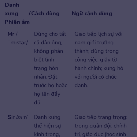
Danh
xưng /
Cách dùng
Ngữ cảnh dùng
Phiên âm
Mr
/
Dùng cho tất
Giao tiếp lịch sự với
ˈmɪstər/
cả đàn ông,
nam giới trưởng
không phân
thành; dùng trong
biệt tình
công việc, giấy tờ
trạng hôn
hành chính; xưng hô
nhân. Đặt
với người có chức
trước họ hoặc
danh.
họ tên đầy
đủ.
Sir
/sɜːr/
Danh xưng
Giao tiếp trang trọng:
thể hiện sự
trong quân đội, chính
kính trọng,
trị, giáo dục (học sinh