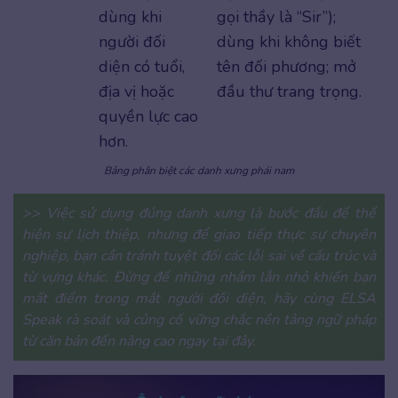
dùng khi
gọi thầy là “Sir”);
người đối
dùng khi không biết
diện có tuổi,
tên đối phương; mở
địa vị hoặc
đầu thư trang trọng.
quyền lực cao
hơn.
Bảng phân biệt các danh xưng phái nam
>> Việc sử dụng đúng danh xưng là bước đầu để thể
hiện sự lịch thiệp, nhưng để giao tiếp thực sự chuyên
nghiệp, bạn cần tránh tuyệt đối các lỗi sai về cấu trúc và
từ vựng khác. Đừng để những nhầm lẫn nhỏ khiến bạn
mất điểm trong mắt người đối diện, hãy cùng ELSA
Speak rà soát và củng cố vững chắc nền tảng ngữ pháp
từ căn bản đến nâng cao ngay tại đây.