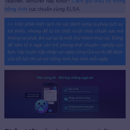
Teacher, lecturer hay tutor?
Cách gọi thầy cô trong
tiếng Anh
cực chuẩn cùng ELSA
>> Việc phân biệt rạch ròi các danh xưng là phép lịch sự
tối thiểu, nhưng để tự tin thốt ra lời chào chuẩn xác mà
không sợ phát âm sai lại là một thử thách thực sự. Đừng
để tâm lý e ngại cản trở phong thái chuyên nghiệp của
bạn, hãy luyện tập nhập vai ngay cùng Gia sư AI để được
sửa lỗi tức thì và nói tiếng Anh hay hơn mỗi ngày.