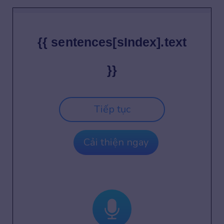
{{ sentences[sIndex].text
}}
Tiếp tục
Cải thiện ngay