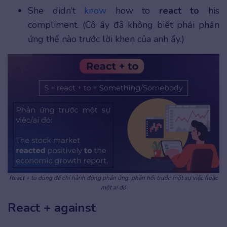
She didn’t
know
how to
react to
his
compliment. (Cô ấy đã không biết phải phản
ứng thế nào trước lời khen của anh ấy.)
React + to dùng để chỉ hành động phản ứng, phản hồi trước một sự việc hoặc
một ai đó
React + against