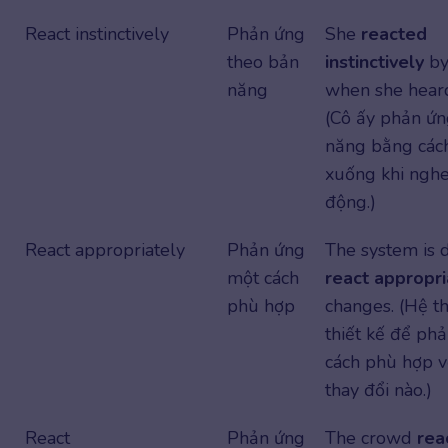
React instinctively
Phản ứng
She
reacted
theo bản
instinctively
by
năng
when she heard
(Cô ấy phản ứn
năng bằng cách
xuống khi nghe
động.)
React appropriately
Phản ứng
The system is 
một cách
react appropri
phù hợp
changes. (Hệ t
thiết kế để ph
cách phù hợp v
thay đổi nào.)
React
Phản ứng
The crowd
rea