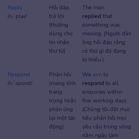
Reply
Hồi đáp,
The man
/rɪˈplaɪ/
trả lời
replied
that
(thường
something was
dùng cho
missing. (Người đàn
tin nhắn,
ông hồi đáp rằng
thư từ)
có thứ gì đó đang
bị thiếu.)
Respond
Phản hồi
We
aim
to
/rɪˈspɒnd/
(mang tính
respond
to all
trang
enquiries within
trọng hoặc
five working days.
phản ứng
(Chúng tôi đặt mục
lại một tác
tiêu phản hồi mọi
động)
yêu cầu trong vòng
năm ngày làm