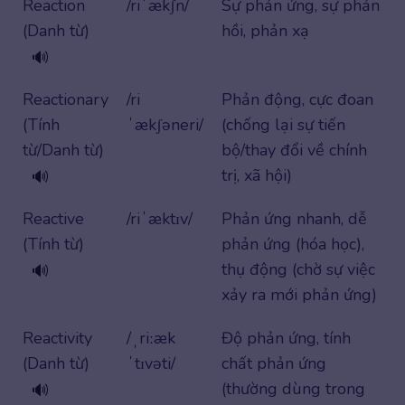
Reaction
/riˈækʃn/
Sự phản ứng, sự phản
(Danh từ)
hồi, phản xạ
🔊
Reactionary
/ri
Phản động, cực đoan
(Tính
ˈækʃəneri/
(chống lại sự tiến
từ/Danh từ)
bộ/thay đổi về chính
trị, xã hội)
🔊
Reactive
/riˈæktɪv/
Phản ứng nhanh, dễ
(Tính từ)
phản ứng (hóa học),
thụ động (chờ sự việc
🔊
xảy ra mới phản ứng)
Reactivity
/ˌriːæk
Độ phản ứng, tính
(Danh từ)
ˈtɪvəti/
chất phản ứng
(thường dùng trong
🔊