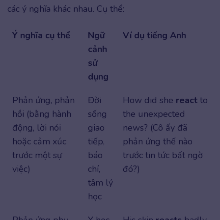
các ý nghĩa khác nhau. Cụ thể:
Ý nghĩa cụ thể
Ngữ
Ví dụ tiếng Anh
cảnh
sử
dụng
Phản ứng, phản
Đời
How did she
react
to
hồi (bằng hành
sống
the unexpected
động, lời nói
giao
news? (Cô ấy đã
hoặc cảm xúc
tiếp,
phản ứng thế nào
trước một sự
báo
trước tin tức bất ngờ
việc)
chí,
đó?)
tâm lý
học