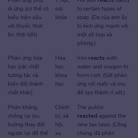
Phản ứng phụ,
Y học,
His skin
reacts
badly
dị ứng (cơ thể có
sức
to certain types of
biểu hiện xấu
khỏe
soap. (Da của anh ấy
với thuốc, thức
bị kích ứng mạnh với
ăn, thời tiết)
một số loại xà
phòng.)
Phản ứng hóa
Hóa
Iron
reacts
with
học (các chất
học,
water and oxygen to
tương tác và
khoa
form rust. (Sắt phản
biến đổi thành
học
ứng với nước và oxy
chất khác)
để tạo thành rỉ sét.)
Phản kháng,
Chính
The public
chống lại (xu
trị, xã
reacted
against the
hướng thay đổi
hội,
new tax laws. (Công
ngược lại để thể
xu
chúng đã phản