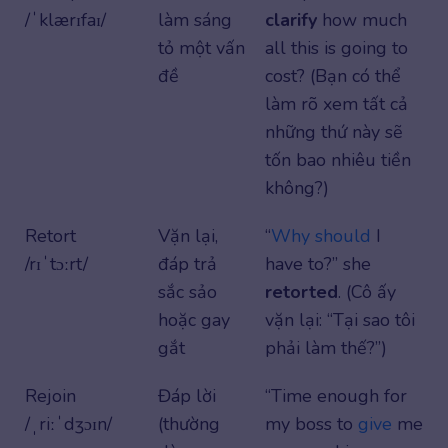
/ˈklærɪfaɪ/
làm sáng
clarify
how much
tỏ một vấn
all this is going to
đề
cost? (Bạn có thể
làm rõ xem tất cả
những thứ này sẽ
tốn bao nhiêu tiền
không?)
Retort
Vặn lại,
“
Why
should
I
/rɪˈtɔːrt/
đáp trả
have to?” she
sắc sảo
retorted
. (Cô ấy
hoặc gay
vặn lại: “Tại sao tôi
gắt
phải làm thế?”)
Rejoin
Đáp lời
“Time enough for
/ˌriːˈdʒɔɪn/
(thường
my boss to
give
me