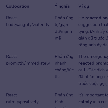
Collocation
Ý nghĩa
Ví dụ
React
Phản ứng
He
reacted ang
badly/angrily/violently
tệ/giận
suggestion tha
dữ/mạnh
lying. (Anh ấy
mẽ
giận dữ trước l
rằng anh ấy đan
React
Phản ứng
The emergency
promptly/immediately
nhanh
reacted promp
chóng/tức
call. (Các dịch
thì
đã phản ứng n
trước cuộc gọi.)
React
Phản ứng
It’s important 
calmly/positively
bình
calmly
in a cris