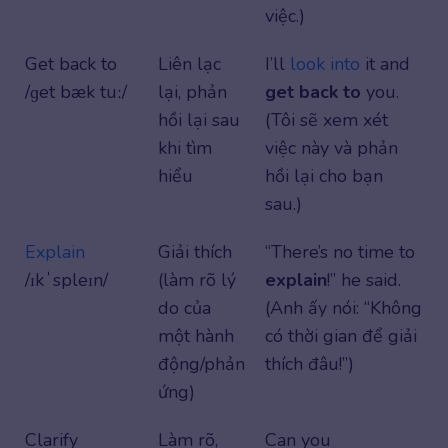
việc.)
Get back to
Liên lạc
I’ll
look into
it and
/ɡet bæk tuː/
lại, phản
get back to
you.
hồi lại sau
(Tôi sẽ xem xét
khi tìm
việc này và phản
hiểu
hồi lại cho bạn
sau.)
Explain
Giải thích
“There’s no time to
/ɪkˈspleɪn/
(làm rõ lý
explain
!” he said.
do của
(Anh ấy nói: “Không
một hành
có thời gian để giải
động/phản
thích đâu!”)
ứng)
Clarify
Làm rõ,
Can you