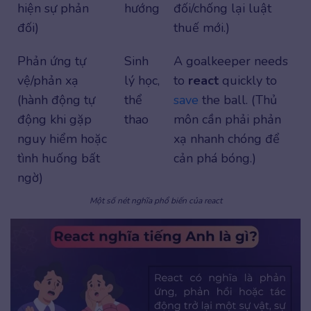
hiện sự phản
hướng
đối/chống lại luật
đối)
thuế mới.)
Phản ứng tự
Sinh
A goalkeeper needs
vệ/phản xạ
lý học,
to
react
quickly to
(hành động tự
thể
save
the ball. (Thủ
động khi gặp
thao
môn cần phải phản
nguy hiểm hoặc
xạ nhanh chóng để
tình huống bất
cản phá bóng.)
ngờ)
Một số nét nghĩa phổ biến của react