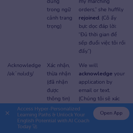
dùng
my marching
trong ngữ
orders,” she huffily
cảnh trang
rejoined
. (Cô ấy
trọng)
bực dọc đáp lời:
“Đủ thời gian để
sếp đuổi việc tôi rồi
đấy.”)
Acknowledge
Xác nhận,
We will
/əkˈnɒlɪdʒ/
thừa nhận
acknowledge
your
(đã nhận
application by
được
email or text.
thông tin)
(Chúng tôi sẽ xác
nhận đơn ứng
Access Hyper-Personalized 
Open App
tuyển của bạn qua
Learning Paths & Unlock Your 
English Potential with AI Coach 
👉 Premium 1 năm chỉ 799K
email hoặc tin
Today 🚀
nhắn.)