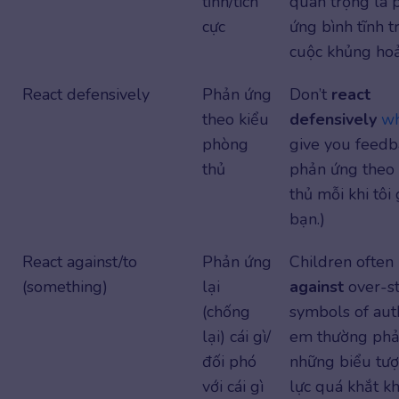
tĩnh/tích
quan trọng là 
cực
ứng bình tĩnh 
cuộc khủng hoả
React defensively
Phản ứng
Don’t
react
theo kiểu
defensively
w
phòng
give you feedb
thủ
phản ứng theo
thủ mỗi khi tôi
bạn.)
React against/to
Phản ứng
Children often
(something)
lại
against
over-st
(chống
symbols of auth
lại) cái gì/
em thường phả
đối phó
những biểu tư
với cái gì
lực quá khắt kh