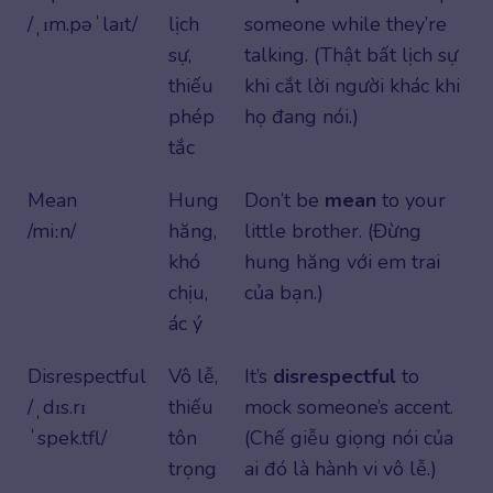
/ˌɪm.pəˈlaɪt/
lịch
someone while they’re
sự,
talking. (Thật bất lịch sự
thiếu
khi cắt lời người khác khi
phép
họ đang nói.)
tắc
Mean
Hung
Don’t be
mean
to your
/miːn/
hăng,
little brother. (Đừng
khó
hung hăng với em trai
chịu,
của bạn.)
ác ý
Disrespectful
Vô lễ,
It’s
disrespectful
to
/ˌdɪs.rɪ
thiếu
mock someone’s accent.
ˈspek.tfl/
tôn
(Chế giễu giọng nói của
trọng
ai đó là hành vi vô lễ.)