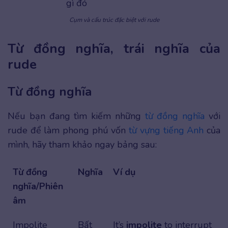
gì đó
Cụm và cấu trúc đặc biệt với rude
Từ đồng nghĩa, trái nghĩa của
rude
Từ đồng nghĩa
Nếu bạn đang tìm kiếm những
từ đồng nghĩa
với
rude để làm phong phú vốn
từ vựng tiếng Anh
của
mình, hãy tham khảo ngay bảng sau:
Từ đồng
Nghĩa
Ví dụ
nghĩa/Phiên
âm
Impolite
Bất
It’s
impolite
to interrupt