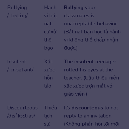
Bullying
Hành
Bullying
your
/ˈbʊl.i.ɪŋ/
vi bắt
classmates is
nạt,
unacceptable behavior.
cư xử
(Bắt nạt bạn học là hành
thô
vi không thể chấp nhận
bạo
được.)
Insolent
Xấc
The
insolent
teenager
/ˈɪn.səl.ənt/
xược,
rolled his eyes at the
hỗn
teacher. (Cậu thiếu niên
láo
xấc xược trợn mắt với
giáo viên.)
Discourteous
Thiếu
It’s
discourteous
to not
/dɪsˈkɜː.ti.əs/
lịch
reply to an invitation.
sự,
(Không phản hồi lời mời