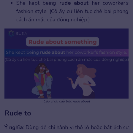
She kept being
rude about
her coworker’s
fashion style. (Cô ấy cứ liên tục chê bai phong
cách ăn mặc của đồng nghiệp.)
Câu ví dụ cấu trúc rude about
Rude to
Ý nghĩa
: Dùng để chỉ hành vi thô lỗ hoặc bất lịch sự