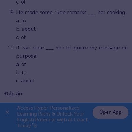
c. of
He made some rude remarks ___ her cooking.
a. to
b. about
c. of
It was rude ___ him to ignore my message on
purpose.
a. of
b. to
c. about
Đáp án
Access Hyper-Personalized 
1
2
3
4
5
6
7
8
9
10
Open App
Learning Paths & Unlock Your 
English Potential with AI Coach 
👉 Premium 1 năm chỉ 799K
b
c
b
a
b
a
c
c
b
a
Today 🚀