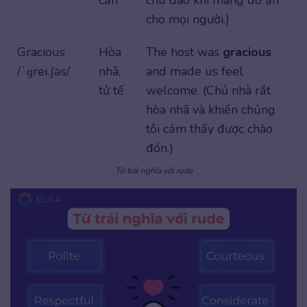
cho mọi người.)
Gracious
Hòa
The host was
gracious
/ˈɡreɪ.ʃəs/
nhã,
and made us feel
tử tế
welcome. (Chủ nhà rất
hòa nhã và khiến chúng
tôi cảm thấy được chào
đón.)
Từ trái nghĩa với rude