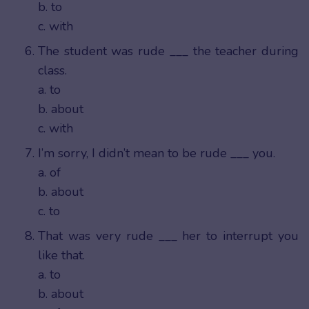
b. to
c. with
The student was rude ___ the teacher during
class.
a. to
b. about
c. with
I’m sorry, I didn’t mean to be rude ___ you.
a. of
b. about
c. to
That was very rude ___ her to interrupt you
like that.
a. to
b. about