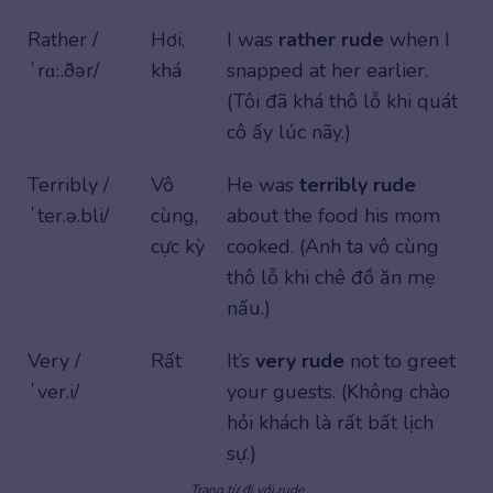
Rather /
Hơi,
I was
rather rude
when I
ˈrɑː.ðər/
khá
snapped at her earlier.
(Tôi đã khá thô lỗ khi quát
cô ấy lúc nãy.)
Terribly /
Vô
He was
terribly rude
ˈter.ə.bli/
cùng,
about the food his mom
cực kỳ
cooked. (Anh ta vô cùng
thô lỗ khi chê đồ ăn mẹ
nấu.)
Very /
Rất
It’s
very rude
not to greet
ˈver.i/
your guests. (Không chào
hỏi khách là rất bất lịch
sự.)
Trạng từ đi với rude