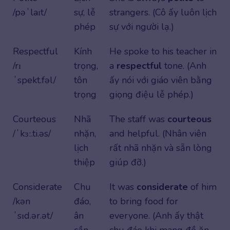
/pəˈlaɪt/
sự, lễ
strangers. (Cô ấy luôn lịch
phép
sự với người lạ.)
Respectful
Kính
He spoke to his teacher in
/rɪ
trọng,
a
respectful
tone. (Anh
ˈspekt.fəl/
tôn
ấy nói với giáo viên bằng
trọng
giọng điệu lễ phép.)
Courteous
Nhã
The staff was
courteous
/ˈkɜː.ti.əs/
nhặn,
and helpful. (Nhân viên
lịch
rất nhã nhặn và sẵn lòng
thiệp
giúp đỡ.)
Considerate
Chu
It was
considerate
of him
/kən
đáo,
to bring food for
ˈsɪd.ər.ət/
ân
everyone. (Anh ấy thật
cần
chu đáo khi mang đồ ăn