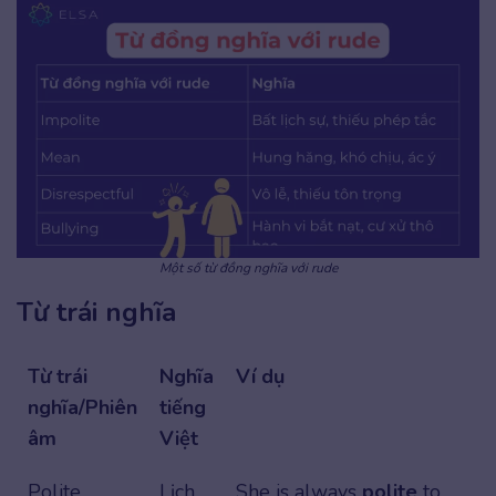
Một số từ đồng nghĩa với rude
Từ trái nghĩa
Từ trái
Nghĩa
Ví dụ
nghĩa/Phiên
tiếng
âm
Việt
Polite
Lịch
She is always
polite
to