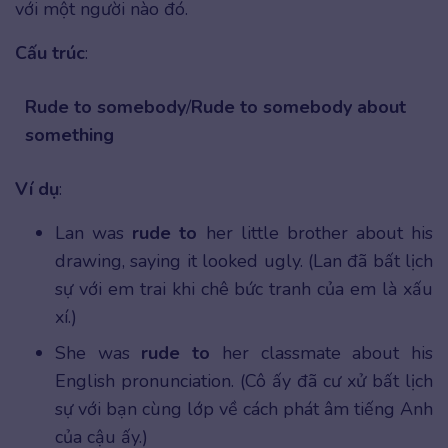
với một người nào đó.
Cấu trúc
:
Rude to somebody
/
Rude to somebody about
something
Ví dụ
:
Lan was
rude to
her little brother about his
drawing, saying it looked ugly. (Lan đã bất lịch
sự với em trai khi chê bức tranh của em là xấu
xí.)
She was
rude to
her classmate about his
English pronunciation. (Cô ấy đã cư xử bất lịch
sự với bạn cùng lớp về cách phát âm tiếng Anh
của cậu ấy.)