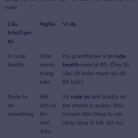
rude:
Cấu
Nghĩa
Ví dụ
trúc/Cụm
từ
In rude
khỏe
My grandfather is
in rude
health
mạnh,
health
even at 85. (Ông tôi
tráng
vẫn rất khỏe mạnh dù đã
kiện
85 tuổi.)
Rude to
Bất
It’s
rude to
talk loudly on
do
lịch sự
the phone in public. (Nói
something
khi
chuyện điện thoại to nơi
làm
công cộng là bất lịch sự.)
điều