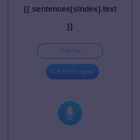
{{ sentences[sIndex].text
}}
Tiếp tục
Cải thiện ngay