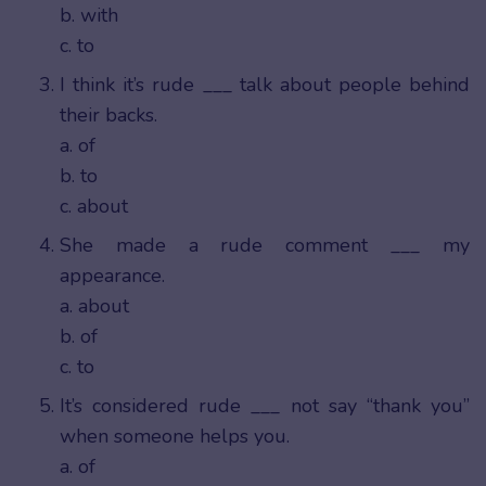
b. with
c. to
I think it’s rude ___ talk about people behind
their backs.
a. of
b. to
c. about
She made a rude comment ___ my
appearance.
a. about
b. of
c. to
It’s considered rude ___ not say “thank you”
when someone helps you.
a. of