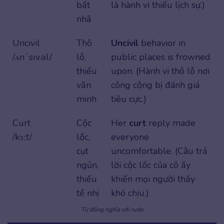
bất
là hành vi thiếu lịch sự.)
nhã
Uncivil
Thô
Uncivil
behavior in
/ʌnˈsɪv.əl/
lỗ,
public places is frowned
thiếu
upon. (Hành vi thô lỗ nơi
văn
công cộng bị đánh giá
minh
tiêu cực.)
Curt
Cộc
Her
curt
reply made
/kɜːt/
lốc,
everyone
cụt
uncomfortable. (Câu trả
ngủn,
lời cộc lốc của cô ấy
thiếu
khiến mọi người thấy
tế nhị
khó chịu.)
Từ đồng nghĩa với rude