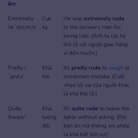
âm
Extremely
Cực
He was
extremely rude
/ɪkˈstriːm.li/
kỳ
to the delivery man for
being late. (Anh ta cực kỳ
thô lỗ với người giao hàng
vì đến muộn.)
Pretty /
Khá,
It’s
pretty rude
to
laugh
at
ˈprɪt.i/
hơi
someone’s mistake. (Cười
nhạo lỗi sai của người khác
là khá thô lỗ.)
Quite
Khá,
It’s
quite rude
to leave the
/kwaɪt/
tương
table without asking. (Rời
đối
bàn ăn mà không xin phép
là khá bất lịch sự.)