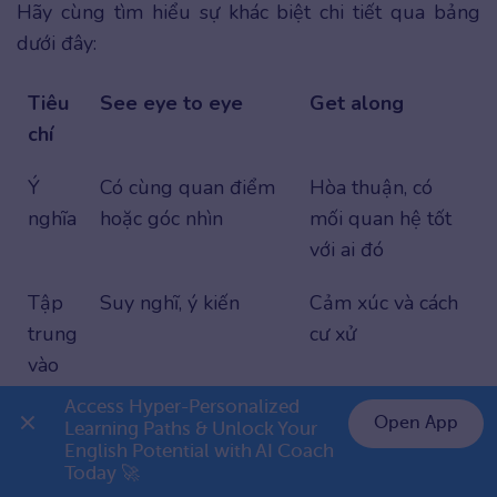
Hãy cùng tìm hiểu sự khác biệt chi tiết qua bảng
dưới đây:
Tiêu
See eye to eye
Get along
chí
Ý
Có cùng quan điểm
Hòa thuận, có
nghĩa
hoặc góc nhìn
mối quan hệ tốt
với ai đó
Tập
Suy nghĩ, ý kiến
Cảm xúc và cách
trung
cư xử
vào
Access Hyper-Personalized 
Ngữ
Dùng khi nói về sự
Dùng khi nói về
Open App
Learning Paths & Unlock Your 
cảnh
đồng thuận
mối quan hệ giữa
English Potential with AI Coach 
👉 Premium 1 năm chỉ 799K
Today 🚀
người với người