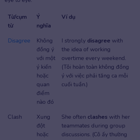
Từ/cụm
Ý
Ví dụ
từ
nghĩa
Disagree
Không
I strongly
disagree
with
đồng ý
the idea of working
với một
overtime every weekend.
ý kiến
(Tôi hoàn toàn không đồng
hoặc
ý với việc phải tăng ca mỗi
quan
cuối tuần.)
điểm
nào đó
Clash
Xung
She often
clashes
with her
đột
teammates during group
hoặc
discussions. (Cô ấy thường