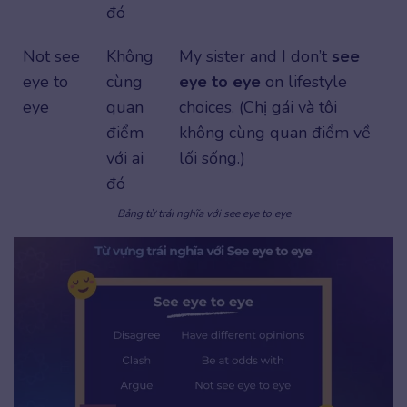
đó
Not see
Không
My sister and I don’t
see
eye to
cùng
eye to eye
on lifestyle
eye
quan
choices. (Chị gái và tôi
điểm
không cùng quan điểm về
với ai
lối sống.)
đó
Bảng từ trái nghĩa với see eye to eye