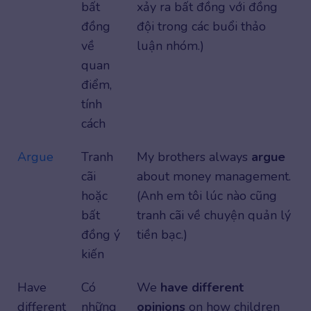
bất
xảy ra bất đồng với đồng
đồng
đội trong các buổi thảo
về
luận nhóm.)
quan
điểm,
tính
cách
Argue
Tranh
My brothers always
argue
cãi
about money management.
hoặc
(Anh em tôi lúc nào cũng
bất
tranh cãi về chuyện quản lý
đồng ý
tiền bạc.)
kiến
Have
Có
We
have different
different
những
opinions
on how children