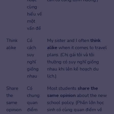
cùng
hiểu về
một
vấn đề
Think
Có
My sister and I often
think
alike
cách
alike
when it comes to travel
suy
plans. (Chị gái tôi và tôi
nghĩ
thường có suy nghĩ giống
giống
nhau khi lên kế hoạch du
nhau
lịch.)
Share
Có
Most students
share the
the
chung
same opinion
about the new
same
quan
school policy. (Phần lớn học
opinion
điểm
sinh có cùng quan điểm về