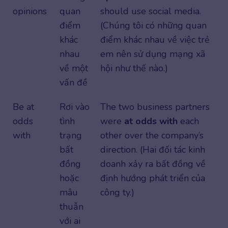
opinions
quan
should use social media.
điểm
(Chúng tôi có những quan
khác
điểm khác nhau về việc trẻ
nhau
em nên sử dụng mạng xã
về một
hội như thế nào.)
vấn đề
Be at
Rơi vào
The two business partners
odds
tình
were
at odds with
each
with
trạng
other over the company’s
bất
direction. (Hai đối tác kinh
đồng
doanh xảy ra bất đồng về
hoặc
định hướng phát triển của
mâu
công ty.)
thuẫn
với ai