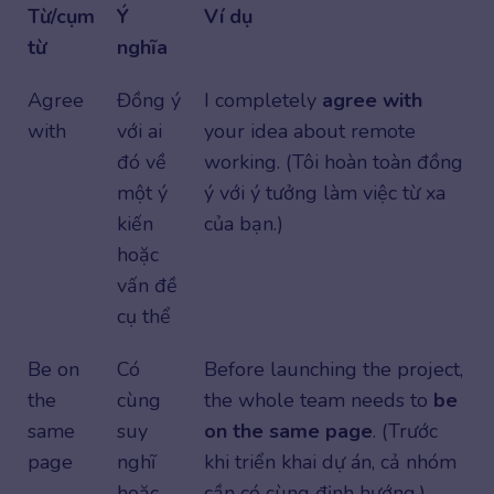
Từ/cụm
Ý
Ví dụ
từ
nghĩa
Agree
Đồng ý
I completely
agree with
with
với ai
your idea about remote
đó về
working. (Tôi hoàn toàn đồng
một ý
ý với ý tưởng làm việc từ xa
kiến
của bạn.)
hoặc
vấn đề
cụ thể
Be on
Có
Before launching the project,
the
cùng
the whole team needs to
be
same
suy
on the same page
. (Trước
page
nghĩ
khi triển khai dự án, cả nhóm
hoặc
cần có cùng định hướng.)