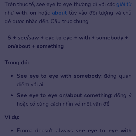
Trên thực tế, see eye to eye thường đi với các
giới từ
như
with
,
on
hoặc
about
tùy vào đối tượng và chủ
đề được nhắc đến. Cấu trúc chung:
S + see/saw + eye to eye + with + somebody +
on/about + something
Trong đó:
See eye to eye with somebody
: đồng quan
điểm với ai
See eye to eye on/about something
: đồng ý
hoặc có cùng cách nhìn về một vấn đề
Ví dụ:
Emma doesn’t always
see eye to eye with